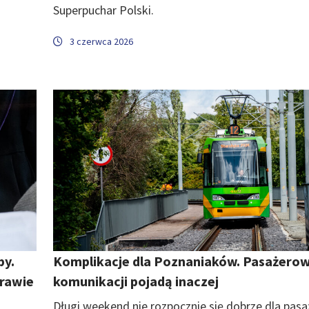
Superpuchar Polski.
3 czerwca 2026
by.
Komplikacje dla Poznaniaków. Pasażerow
prawie
komunikacji pojadą inaczej
Długi weekend nie rozpocznie się dobrze dla pas