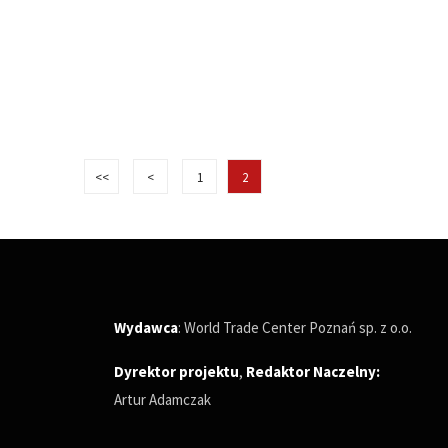
<<
<
1
2
Wydawca
: World Trade Center Poznań sp. z o.o.
Dyrektor projektu
,
Redaktor Naczelny
:
Artur Adamczak