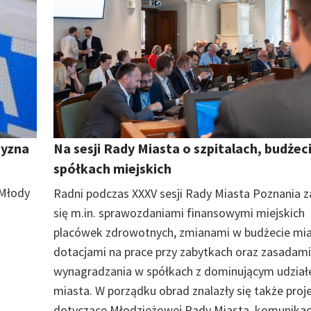
zyzna
Na sesji Rady Miasta o szpitalach, budżeci
spółkach miejskich
 Młody
Radni podczas XXXV sesji Rady Miasta Poznania za
się m.in. sprawozdaniami finansowymi miejskich
placówek zdrowotnych, zmianami w budżecie mia
dotacjami na prace przy zabytkach oraz zasadami
wynagradzania w spółkach z dominującym udzia
miasta. W porządku obrad znalazły się także proj
dotyczące Młodzieżowej Rady Miasta, komunikac