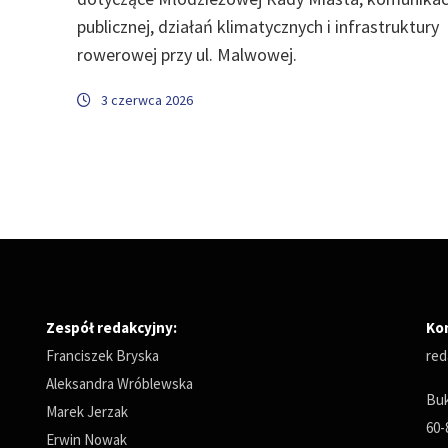
publicznej, działań klimatycznych i infrastruktury
rowerowej przy ul. Malwowej.
3 czerwca 2026
Zespół redakcyjny:
Ko
Franciszek Bryska
red
Aleksandra Wróblewska
Buk
Marek Jerzak
60-
Erwin Nowak