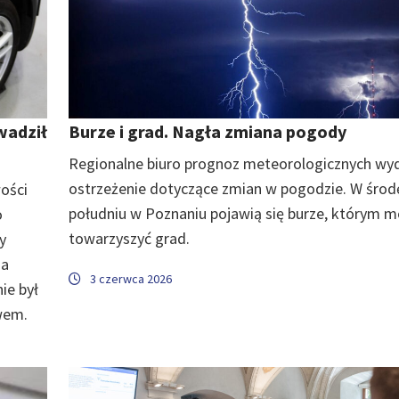
wadził
Burze i grad. Nagła zmiana pogody
Regionalne biuro prognoz meteorologicznych wy
ostrzeżenie dotyczące zmian w pogodzie. W środ
wości
południu w Poznaniu pojawią się burze, którym 
o
towarzyszyć grad.
y
ia
3 czerwca 2026
ie był
ywem.