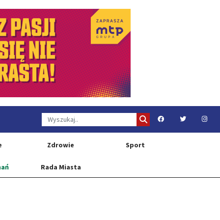
e
Zdrowie
Sport
nań
Rada Miasta