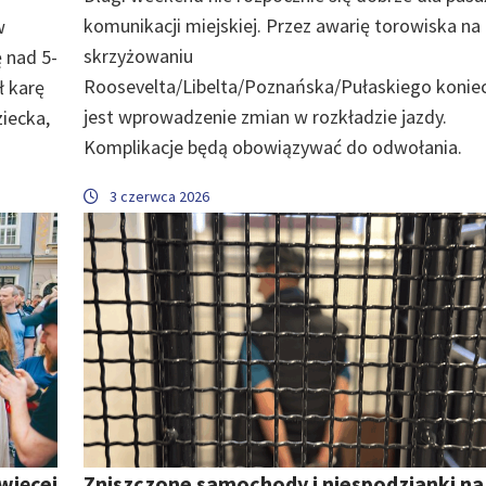
komunikacji miejskiej. Przez awarię torowiska na
w
skrzyżowaniu
ę nad 5-
Roosevelta/Libelta/Poznańska/Pułaskiego konie
ł karę
jest wprowadzenie zmian w rozkładzie jazdy.
ziecka,
Komplikacje będą obowiązywać do odwołania.
3 czerwca 2026
więcej
Zniszczone samochody i niespodzianki na