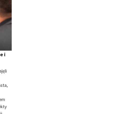
e i
jęli
sta,
łem
ekty
ji