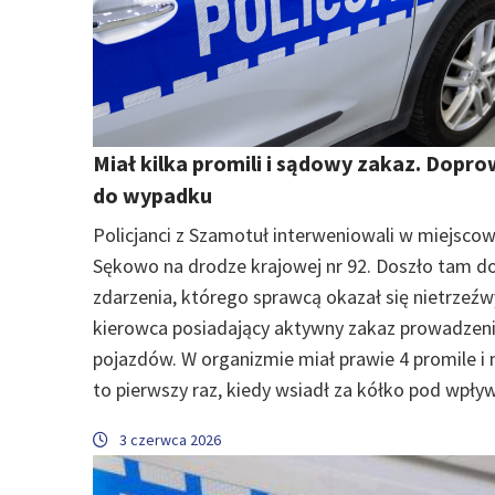
Miał kilka promili i sądowy zakaz. Dopro
do wypadku
Policjanci z Szamotuł interweniowali w miejsco
Sękowo na drodze krajowej nr 92. Doszło tam d
zdarzenia, którego sprawcą okazał się nietrzeźw
kierowca posiadający aktywny zakaz prowadzen
pojazdów. W organizmie miał prawie 4 promile i n
to pierwszy raz, kiedy wsiadł za kółko pod wpł
3 czerwca 2026