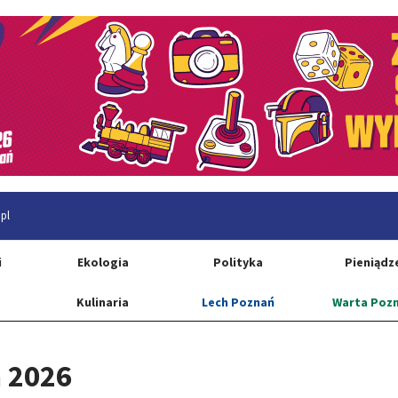
pl
i
Ekologia
Polityka
Pieniądz
Kulinaria
Lech Poznań
Warta Poz
a 2026