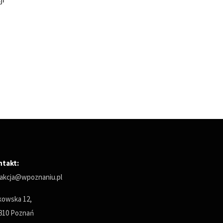
ntakt:
akcja@wpoznaniu.pl
owska 12,
810 Poznań