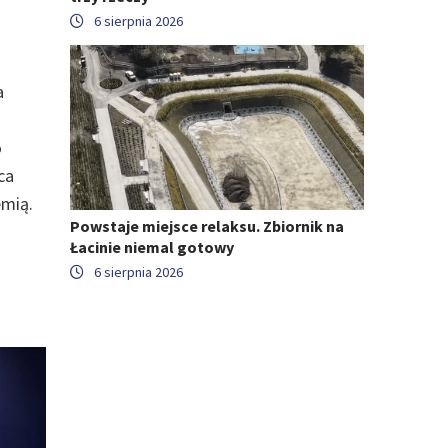
6 sierpnia 2026
a
o
ca
emią.
Powstaje miejsce relaksu. Zbiornik na
Łacinie niemal gotowy
6 sierpnia 2026