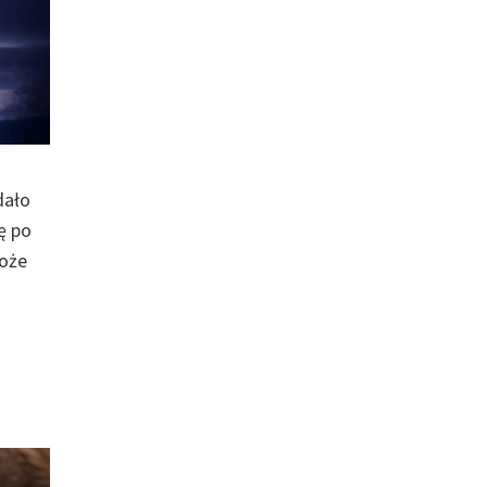
dało
ę po
może