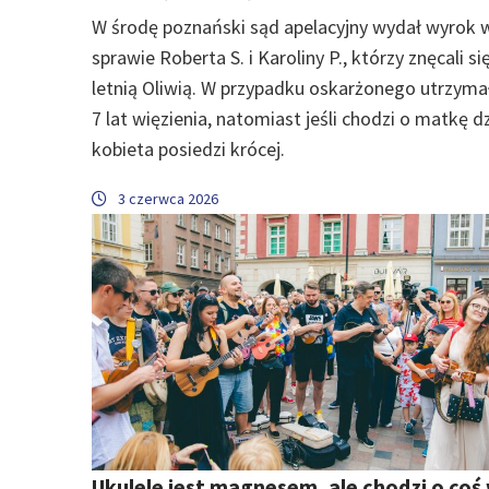
W środę poznański sąd apelacyjny wydał wyrok 
sprawie Roberta S. i Karoliny P., którzy znęcali si
letnią Oliwią. W przypadku oskarżonego utrzyma
7 lat więzienia, natomiast jeśli chodzi o matkę d
kobieta posiedzi krócej.
3 czerwca 2026
Ukulele jest magnesem, ale chodzi o coś 