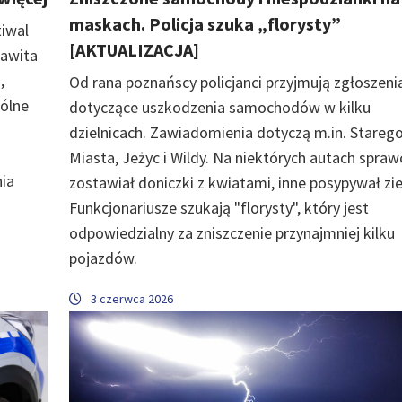
maskach. Policja szuka „florysty”
tiwal
[AKTUALIZACJA]
zawita
,
Od rana poznańscy policjanci przyjmują zgłoszeni
ólne
dotyczące uszkodzenia samochodów w kilku
dzielnicach. Zawiadomienia dotyczą m.in. Stareg
Miasta, Jeżyc i Wildy. Na niektórych autach spraw
ia
zostawiał doniczki z kwiatami, inne posypywał zi
Funkcjonariusze szukają "florysty", który jest
odpowiedzialny za zniszczenie przynajmniej kilku
pojazdów.
3 czerwca 2026