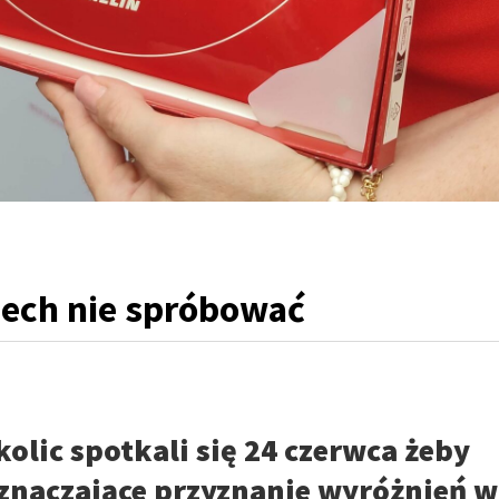
rzech nie spróbować
kolic spotkali się 24 czerwca żeby
oznaczające przyznanie wyróżnień w