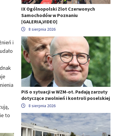
IX Ogólnopolski Zlot Czerwonych
Samochodów w Poznaniu
[GALERIA,VIDEO]
8 sierpnia 2026
nień i
 udało
ednak
uje
nienia
PiS o sytuacji w WZM-ot. Padają zarzuty
dotyczące zwolnień i kontroli poselskiej
8 sierpnia 2026
ują,
ie to