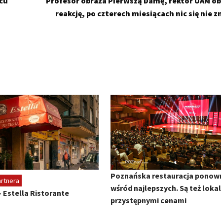
cu
Profesor obraża Pierwszą Damę, rektor UAM ob
reakcję, po czterech miesiącach nic się nie 
Poznańska restauracja ponow
artnera
wśród najlepszych. Są też lokal
— Estella Ristorante
przystępnymi cenami