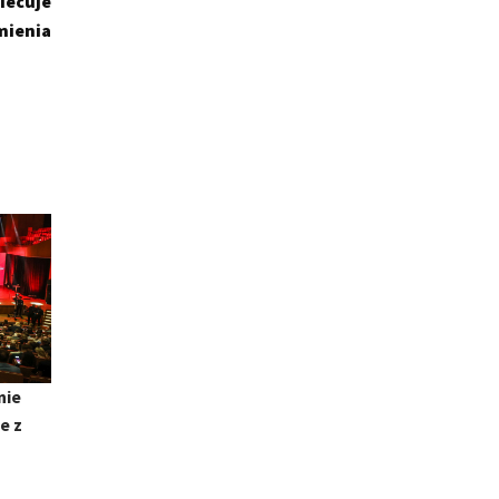
iecuje
zmienia
nie
e z