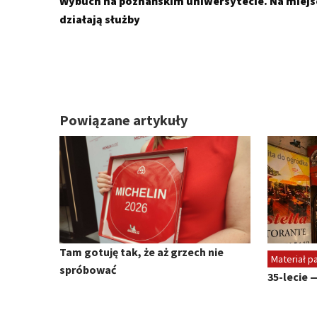
Wybuch na poznańskim uniwersytecie. Na miejs
działają służby
Powiązane artykuły
Tam gotuję tak, że aż grzech nie
Materiał p
spróbować
35-lecie 