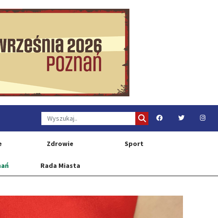
e
Zdrowie
Sport
nań
Rada Miasta