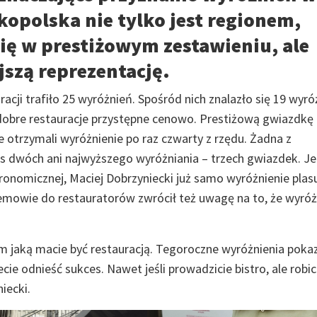
opolska nie tylko jest regionem,
się w prestiżowym zestawieniu, ale
jszą reprezentację.
cji trafiło 25 wyróżnień. Spośród nich znalazło się 19 wyróż
dobre restauracje przystępne cenowo. Prestiżową gwiazdkę
le otrzymali wyróżnienie po raz czwarty z rzędu. Żadna z
as dwóch ani najwyższego wyróżniania – trzech gwiazdek. J
ronomicznej, Maciej Dobrzyniecki już samo wyróżnienie plas
emowie do restauratorów zwrócił też uwagę na to, że wyróż
 jaką macie być restauracją. Tegoroczne wyróżnienia pokaz
ecie odnieść sukces. Nawet jeśli prowadzicie bistro, ale robic
iecki.