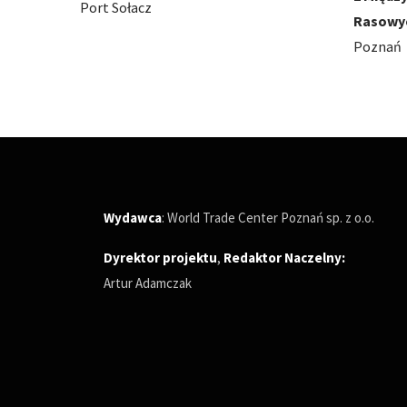
Rasowych
Poznań
Poznań
Wydawca
: World Trade Center Poznań sp. z o.o.
Dyrektor projektu
,
Redaktor Naczelny
:
Artur Adamczak