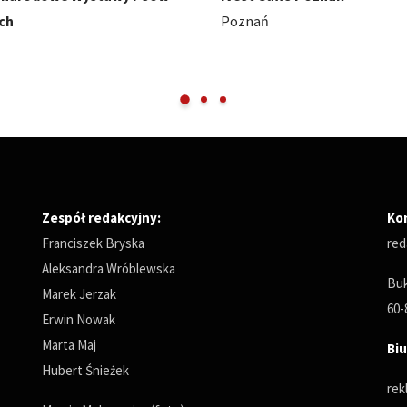
Międzynarodowe Targi Pozna
Zespół redakcyjny:
Ko
Franciszek Bryska
red
Aleksandra Wróblewska
Buk
Marek Jerzak
60-
Erwin Nowak
Marta Maj
Biu
Hubert Śnieżek
rek