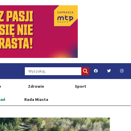
e
Zdrowie
Sport
nań
Rada Miasta