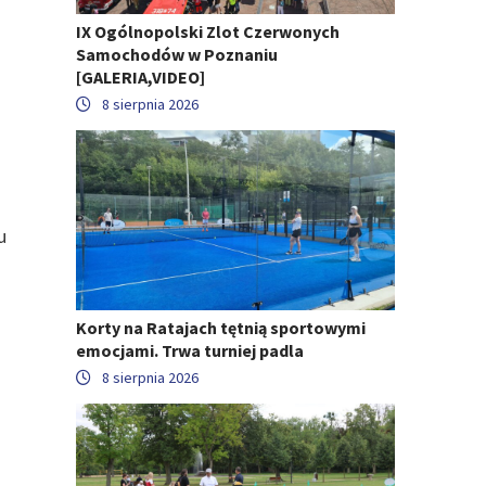
IX Ogólnopolski Zlot Czerwonych
Samochodów w Poznaniu
[GALERIA,VIDEO]
8 sierpnia 2026
u
Korty na Ratajach tętnią sportowymi
emocjami. Trwa turniej padla
8 sierpnia 2026