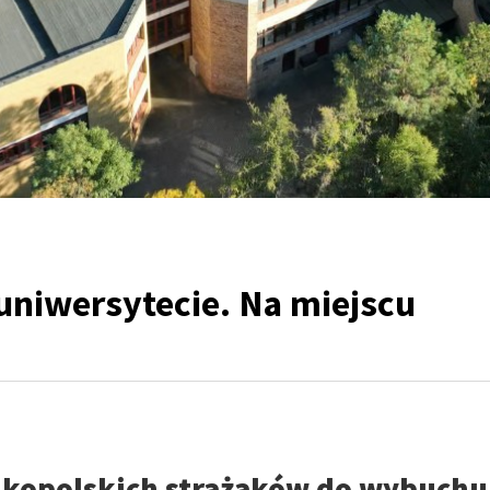
niwersytecie. Na miejscu
lkopolskich strażaków do wybuchu