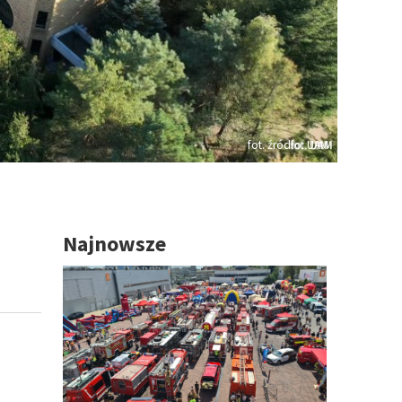
fot. źródło: UAM
Najnowsze