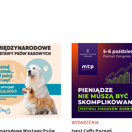
ENIA
TARGI
uffs Poznań
HobbyCon - z pasji się nie wy