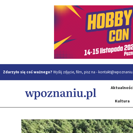
Zdarzyło się coś ważnego?
Wyślij zdjęcie, film, pisz na -
kontakt@wpoznaniu.
Aktualnośc
Kultura