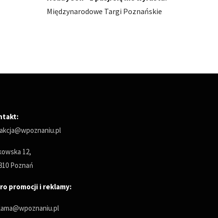
ńskie
Międzynarodowe Targi Poznańskie
Między
ntakt:
akcja@wpoznaniu.pl
owska 12,
810 Poznań
ro promocji i reklamy:
lama@wpoznaniu.pl