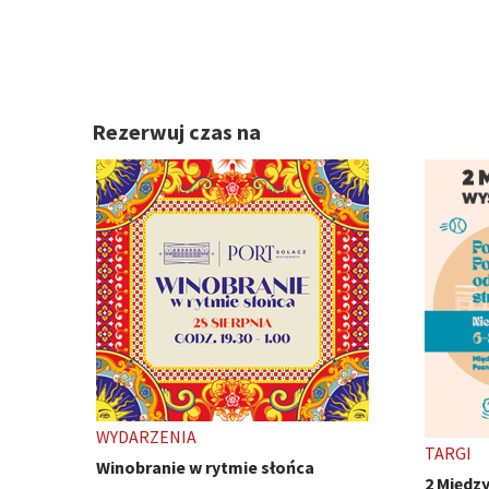
Rezerwuj czas na
TARGI
WYDARZ
2 Międzynarodowe Wystawy Psów
Ivest C