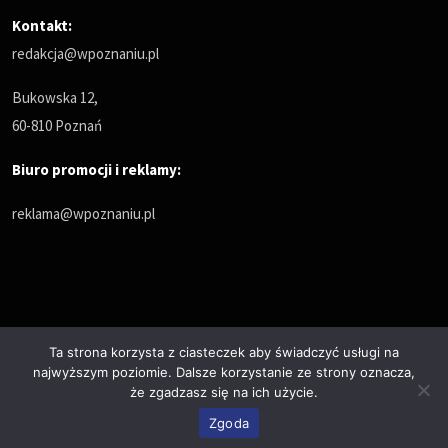
Kontakt:
redakcja@wpoznaniu.pl
Bukowska 12,
60-810 Poznań
Biuro promocji i reklamy:
reklama@wpoznaniu.pl
Ta strona korzysta z ciasteczek aby świadczyć usługi na
najwyższym poziomie. Dalsze korzystanie ze strony oznacza,
Polityka prywatności
że zgadzasz się na ich użycie.
© Copyrights 2025. All Rights Reserved by wPoznaniu.pl
Zgoda