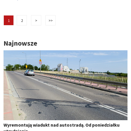
1
2
>
>>
Najnowsze
Wyremontują wiadukt nad autostradą. Od poniedziałku
utrudnienia