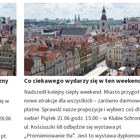
zny
Co ciekawego wydarzy się w ten weeken
Nadszedł kolejny ciepły weekend. Miasto przygo
nowe atrakcje dla wszystkich – zarówno darmowe,
ię w
płatne. Sprawdź nasze propozycje i wybierz coś dl
siebie! Piątek 21.06 godz. 15.00 – w Klubie Schron
28.06
ul. Kościuszki 68 odbędzie się wystawa pt.
„Promieniowanie tła”. Jest to wystawa dyplomo
pt.