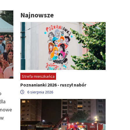
Najnowsze
Strefa mieszkańca
Poznanianki 2026 - ruszył nabór
6 sierpnia 2026
o
dla
armowe
 w