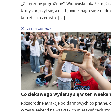
,,Zaręczony pogrąŻony”. Widowisko ukaże mężcz
który zaręczył się, a następnie zmaga się z nad
kobiet i ich zemstą. […]
28 czerwca 2024
Co ciekawego wydarzy się w ten weeke
Różnorodne atrakcje od darmowych po płatne, c
w ten weekend na wszystkich mieszkańcach stol