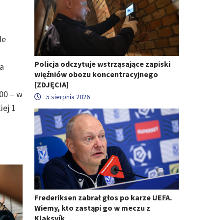
le
Policja odczytuje wstrząsające zapiski
la
więźniów obozu koncentracyjnego
[ZDJĘCIA]
00 – w
5 sierpnia 2026
iej 1
Frederiksen zabrał głos po karze UEFA.
Wiemy, kto zastąpi go w meczu z
Klaksvík