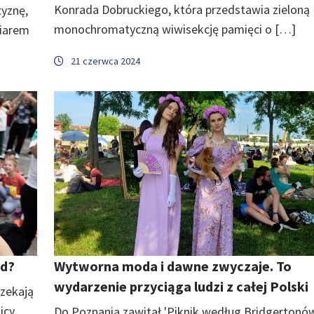
Konrada Dobruckiego, która przedstawia zieloną
yznę,
monochromatyczną wiwisekcję pamięci o […]
miarem
21 czerwca 2024
nd?
Wytworna moda i dawne zwyczaje. To
wydarzenie przyciąga ludzi z całej Polski
zekają
icy
Do Poznania zawitał 'Piknik według Bridgertonów