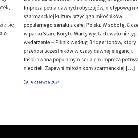
ątek,
Impreza pełna dawnych obyczajów, nietypowej mo
szarmanckiej kultury przyciąga miłośników
zie się
popularnego serialu z całej Polski. W sobotę, 8 cz
a o
w parku Stare Koryto Warty wystartowało niety
wydarzenie – Piknik według Bridgertonów, który
przenosi uczestników w czasy dawnej elegancji.
Inspirowana popularnym serialem impreza potrw
niedzieli. Zapewni miłośnikom szarmanckiej […]
8 czerwca 2024