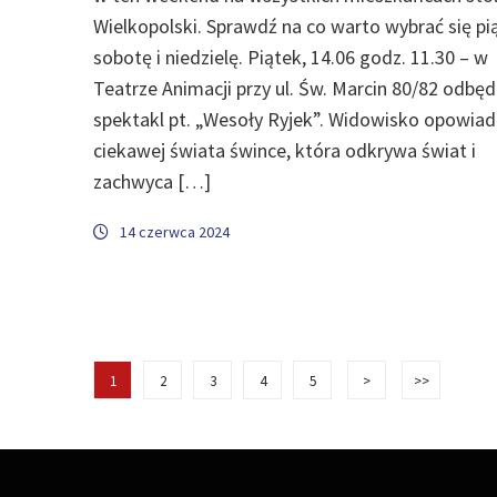
Wielkopolski. Sprawdź na co warto wybrać się pi
sobotę i niedzielę. Piątek, 14.06 godz. 11.30 – w
Teatrze Animacji przy ul. Św. Marcin 80/82 odbęd
spektakl pt. „Wesoły Ryjek”. Widowisko opowiad
ciekawej świata śwince, która odkrywa świat i
zachwyca […]
14 czerwca 2024
1
2
3
4
5
>
>>