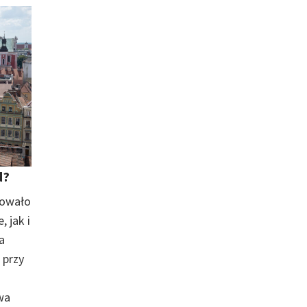
d?
towało
 jak i
a
 przy
wa