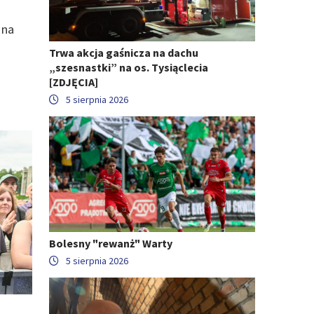
 na
Trwa akcja gaśnicza na dachu
„szesnastki” na os. Tysiąclecia
[ZDJĘCIA]
5 sierpnia 2026
Bolesny "rewanż" Warty
5 sierpnia 2026