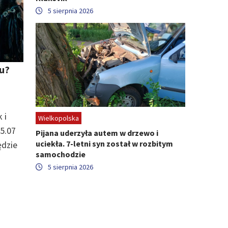
5 sierpnia 2026
u?
 i
Wielkopolska
5.07
Pijana uderzyła autem w drzewo i
uciekła. 7-letni syn został w rozbitym
ędzie
samochodzie
5 sierpnia 2026