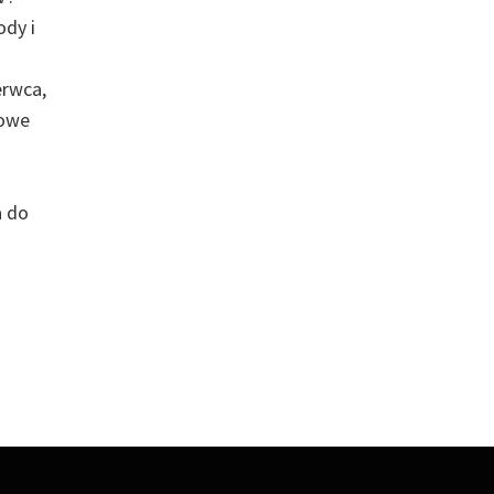
dy i
erwca,
powe
a do