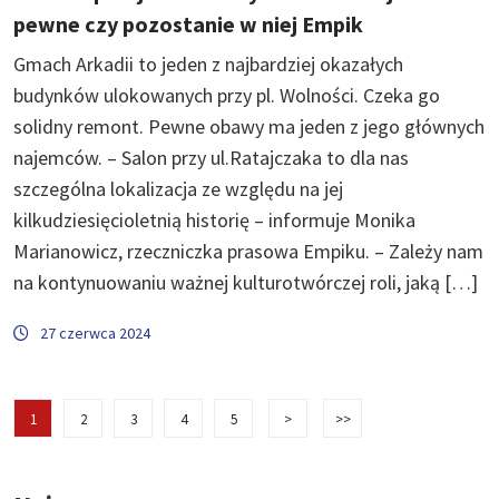
pewne czy pozostanie w niej Empik
Gmach Arkadii to jeden z najbardziej okazałych
budynków ulokowanych przy pl. Wolności. Czeka go
solidny remont. Pewne obawy ma jeden z jego głównych
najemców. – Salon przy ul.Ratajczaka to dla nas
szczególna lokalizacja ze względu na jej
kilkudziesięcioletnią historię – informuje Monika
Marianowicz, rzeczniczka prasowa Empiku. – Zależy nam
na kontynuowaniu ważnej kulturotwórczej roli, jaką […]
27 czerwca 2024
1
2
3
4
5
>
>>