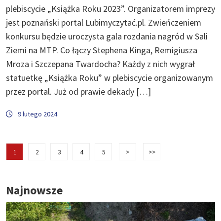
plebiscycie „Książka Roku 2023”. Organizatorem imprezy
jest poznański portal Lubimyczytać.pl. Zwieńczeniem
konkursu będzie uroczysta gala rozdania nagród w Sali
Ziemi na MTP. Co łączy Stephena Kinga, Remigiusza
Mroza i Szczepana Twardocha? Każdy z nich wygrał
statuetkę „Książka Roku” w plebiscycie organizowanym
przez portal. Już od prawie dekady […]
9 lutego 2024
1
2
3
4
5
>
>>
Najnowsze