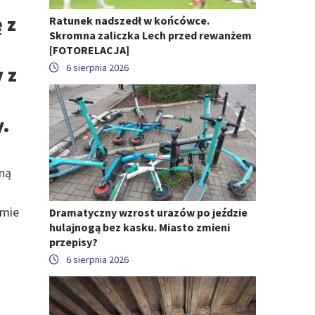
 z
Ratunek nadszedł w końcówce.
Skromna zaliczka Lech przed rewanżem
[FOTORELACJA]
6 sierpnia 2026
 z
.
wną
omie
Dramatyczny wzrost urazów po jeździe
hulajnogą bez kasku. Miasto zmieni
przepisy?
6 sierpnia 2026