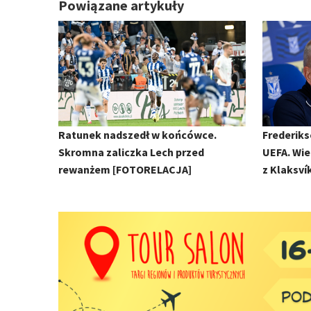
Powiązane artykuły
Ratunek nadszedł w końcówce.
Frederiks
Skromna zaliczka Lech przed
UEFA. Wie
rewanżem [FOTORELACJA]
z Klaksví