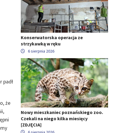
Konserwatorska operacja ze
strzykawką w ręku
6 sierpnia 2026
r padł
o, że
i,
Nowy mieszkaniec poznańskiego zoo.
Czekali na niego kilka miesięcy
ępni
[ZDJĘCIA]
emy
6 sierpnia 2026