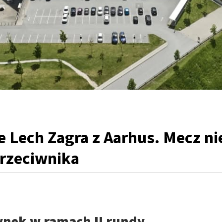
e Lech Zagra z Aarhus. Mecz ni
przeciwnika
nek w ramach II rundy