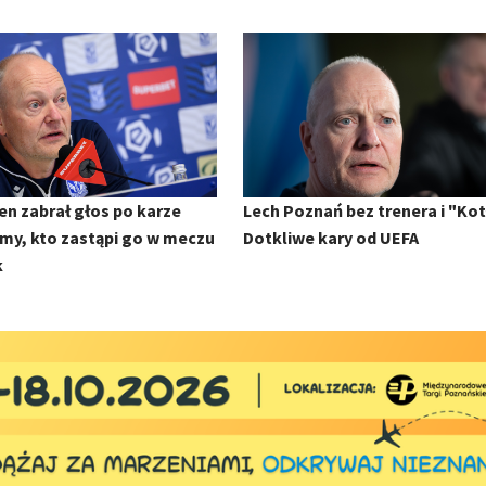
en zabrał głos po karze
Lech Poznań bez trenera i "Kot
my, kto zastąpi go w meczu
Dotkliwe kary od UEFA
k