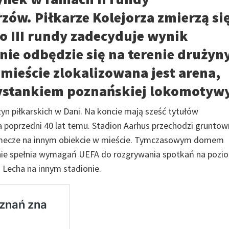
rzów. Piłkarze Kolejorza zmierzą się
o III rundy zadecyduje wynik
ie odbędzie się na terenie drużyny
 mieście zlokalizowana jest arena,
ystankiem poznańskiej lokomotywy
żyn piłkarskich w Dani. Na koncie mają sześć tytułów
a poprzedni 40 lat temu. Stadion Aarhus przechodzi grunto
 mecze na innym obiekcie w mieście. Tymczasowym domem
kt nie spełnia wymagań UEFA do rozgrywania spotkań na pozi
ą Lecha na innym stadionie.