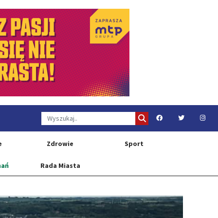
e
Zdrowie
Sport
nań
Rada Miasta