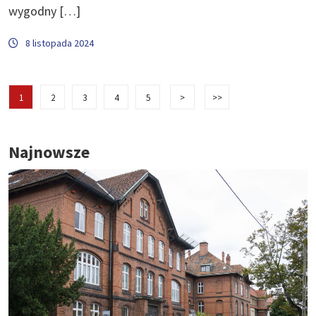
wygodny […]
8 listopada 2024
1
2
3
4
5
>
>>
Najnowsze