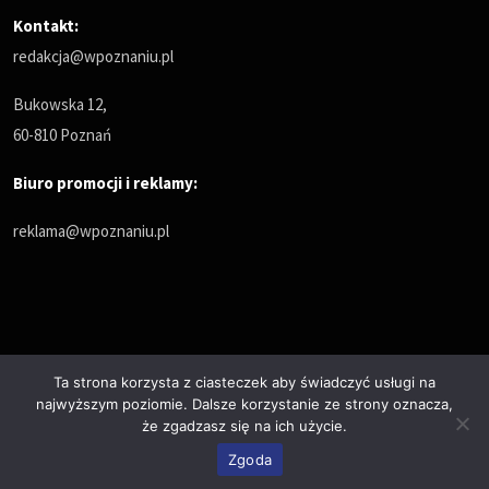
Kontakt:
redakcja@wpoznaniu.pl
Bukowska 12,
60-810 Poznań
Biuro promocji i reklamy:
reklama@wpoznaniu.pl
Ta strona korzysta z ciasteczek aby świadczyć usługi na
najwyższym poziomie. Dalsze korzystanie ze strony oznacza,
Polityka prywatności
że zgadzasz się na ich użycie.
© Copyrights 2025. All Rights Reserved by wPoznaniu.pl
Zgoda