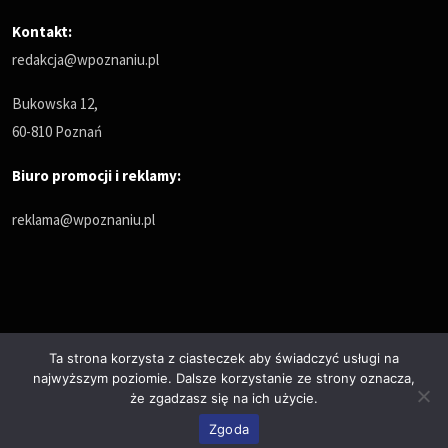
Kontakt:
redakcja@wpoznaniu.pl
Bukowska 12,
60-810 Poznań
Biuro promocji i reklamy:
reklama@wpoznaniu.pl
Ta strona korzysta z ciasteczek aby świadczyć usługi na
najwyższym poziomie. Dalsze korzystanie ze strony oznacza,
Polityka prywatności
że zgadzasz się na ich użycie.
© Copyrights 2025. All Rights Reserved by wPoznaniu.pl
Zgoda