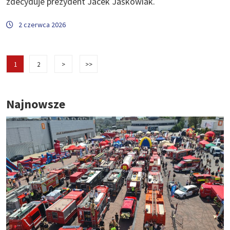
zdecyduje prezydent Jacek Jaśkowiak.
2 czerwca 2026
1
2
>
>>
Najnowsze