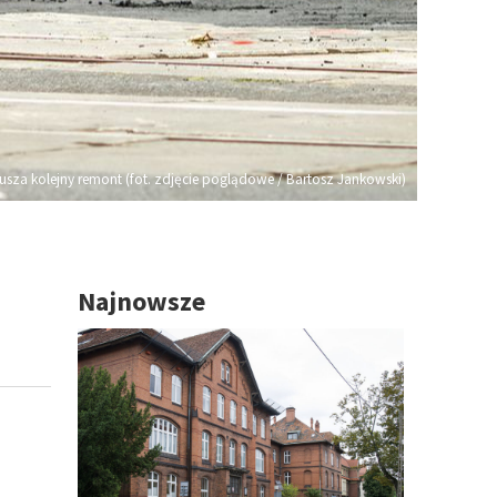
usza kolejny remont (fot. zdjęcie poglądowe / Bartosz Jankowski)
Najnowsze