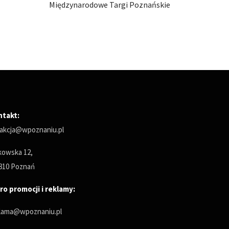
ńskie
Międzynarodowe Targi Poznańskie
Między
ntakt:
akcja@wpoznaniu.pl
owska 12,
810 Poznań
ro promocji i reklamy:
lama@wpoznaniu.pl