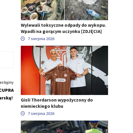
Wylewali toksyczne odpady do wykopu.
Wpadli na gorącym uczynku [ZDJĘCIA]
7 sierpnia 2026
astępny
 CUPRA
arską!
Gisli Thordarson wypożyczony do
niemieckiego klubu
7 sierpnia 2026