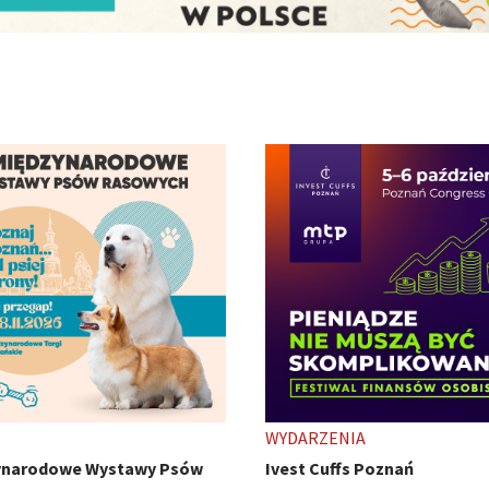
ENIA
TARGI
uffs Poznań
HobbyCon - z pasji się nie wy