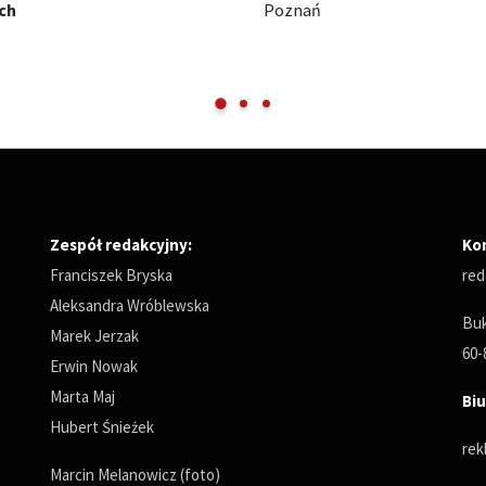
Międzynarodowe Targi Pozna
Zespół redakcyjny:
Ko
Franciszek Bryska
red
Aleksandra Wróblewska
Buk
Marek Jerzak
60-
Erwin Nowak
Marta Maj
Biu
Hubert Śnieżek
rek
Marcin Melanowicz (foto)