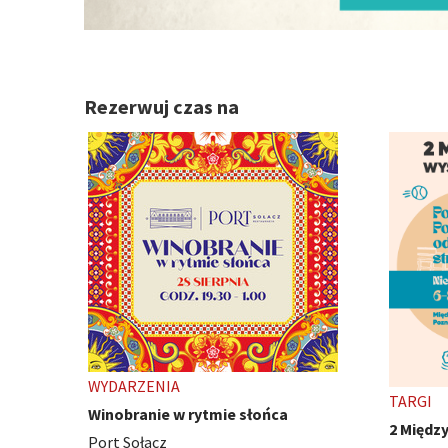
Rezerwuj czas na
TARGI
WYDARZ
2 Międzynarodowe Wystawy Psów
Ivest C