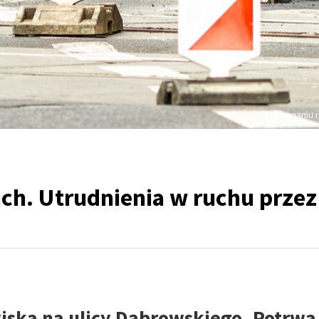
W Poznaniu r
ch. Utrudnienia w ruchu przez
iska na ulicy Dąbrowskiego. Potrwa