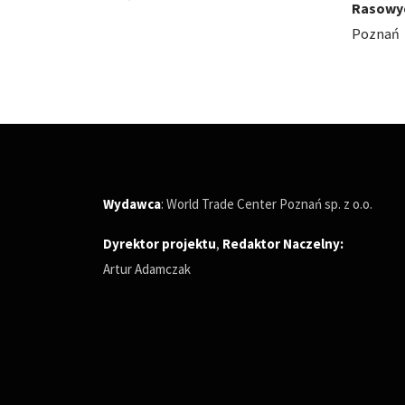
Rasowych
Poznań
Poznań
Wydawca
: World Trade Center Poznań sp. z o.o.
Dyrektor projektu
,
Redaktor Naczelny
:
Artur Adamczak