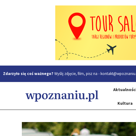
Zdarzyło się coś ważnego?
Wyślij zdjęcie, film, pisz na -
kontakt@wpoznaniu.
Aktualnośc
Kultura