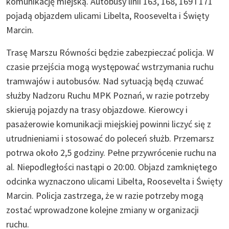
komunikację miejską. Autobusy linii 163, 168, 169 i 171
pojadą objazdem ulicami Libelta, Roosevelta i Święty
Marcin.
Trasę Marszu Równości będzie zabezpieczać policja. W
czasie przejścia mogą występować wstrzymania ruchu
tramwajów i autobusów. Nad sytuacją będą czuwać
służby Nadzoru Ruchu MPK Poznań, w razie potrzeby
skierują pojazdy na trasy objazdowe. Kierowcy i
pasażerowie komunikacji miejskiej powinni liczyć się z
utrudnieniami i stosować do poleceń służb. Przemarsz
potrwa około 2,5 godziny. Pełne przywrócenie ruchu na
al. Niepodległości nastąpi o 20:00. Objazd zamkniętego
odcinka wyznaczono ulicami Libelta, Roosevelta i Święty
Marcin. Policja zastrzega, że w razie potrzeby mogą
zostać wprowadzone kolejne zmiany w organizacji
ruchu.