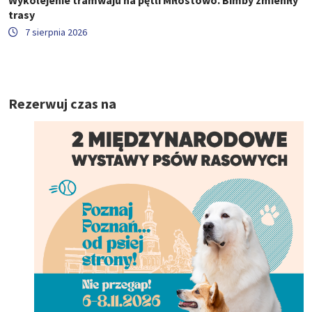
Wykolejenie tramwaju na pętli Miłostowo. Bimby zmieniły
trasy
7 sierpnia 2026
Rezerwuj czas na