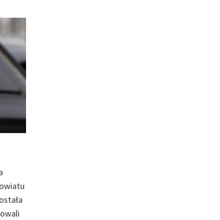
a
powiatu
ostała
żowali