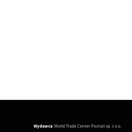
Wydawca
: World Trade Center Poznań sp. z o.o.