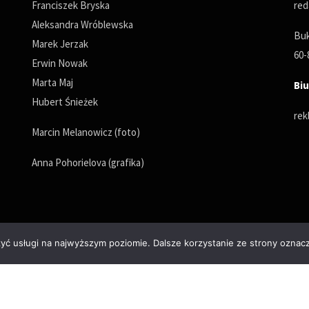
Franciszek Bryska
red
Aleksandra Wróblewska
Buk
Marek Jerzak
60-
Erwin Nowak
Marta Maj
Biu
Hubert Śnieżek
rek
Marcin Melanowicz (foto)
Anna Pohorielova (grafika)
zyć usługi na najwyższym poziomie. Dalsze korzystanie ze strony oznacz
Polityka prywatności
© Copyrights 2025. All Rights Reserved by wPoznaniu.pl