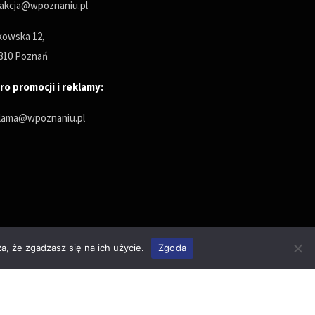
akcja@wpoznaniu.pl
owska 12,
810 Poznań
ro promocji i reklamy:
lama@wpoznaniu.pl
a, że zgadzasz się na ich użycie.
Zgoda