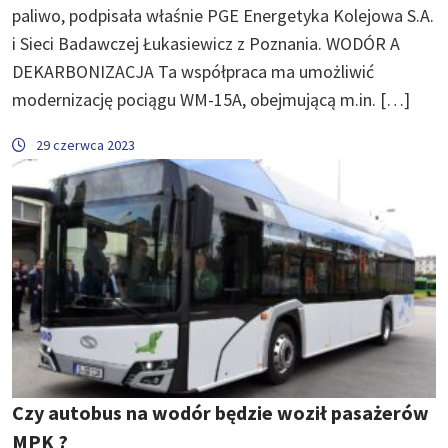
paliwo, podpisała właśnie PGE Energetyka Kolejowa S.A.
i Sieci Badawczej Łukasiewicz z Poznania. WODÓR A
DEKARBONIZACJA Ta współpraca ma umożliwić
modernizację pociągu WM-15A, obejmującą m.in. […]
29 czerwca 2023
Czy autobus na wodór będzie woził pasażerów
MPK ?