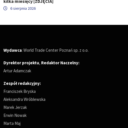
kilka miesięcy [ZDJĘCIA]
6 sierpnia 2026
Wydawca
: World Trade Center Poznań sp. z o.o.
Dyrektor projektu
,
Redaktor Naczelny
:
Artur Adamczak
Zespół redakcyjny:
Franciszek Bryska
Aleksandra Wróblewska
Marek Jerzak
Erwin Nowak
Marta Maj