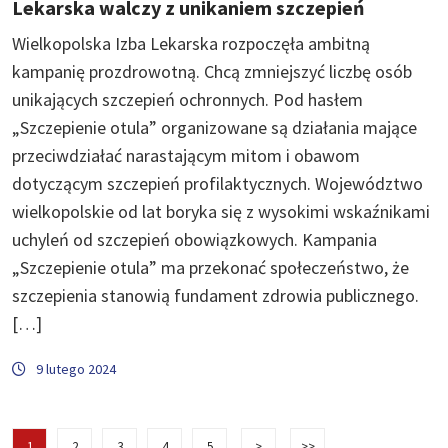
Lekarska walczy z unikaniem szczepień
Wielkopolska Izba Lekarska rozpoczęła ambitną
kampanię prozdrowotną. Chcą zmniejszyć liczbę osób
unikających szczepień ochronnych. Pod hasłem
„Szczepienie otula” organizowane są działania mające
przeciwdziałać narastającym mitom i obawom
dotyczącym szczepień profilaktycznych. Województwo
wielkopolskie od lat boryka się z wysokimi wskaźnikami
uchyleń od szczepień obowiązkowych. Kampania
„Szczepienie otula” ma przekonać społeczeństwo, że
szczepienia stanowią fundament zdrowia publicznego.
[…]
9 lutego 2024
1
2
3
4
5
>
>>