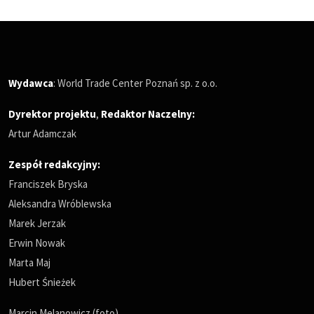
Wydawca
: World Trade Center Poznań sp. z o.o.
Dyrektor projektu
,
Redaktor Naczelny
:
Artur Adamczak
Zespół redakcyjny:
Franciszek Bryska
Aleksandra Wróblewska
Marek Jerzak
Erwin Nowak
Marta Maj
Hubert Śnieżek
Marcin Melanowicz (foto)