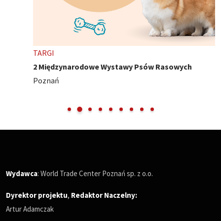
TARGI
2 Międzynarodowe Wystawy Psów Rasowych
Poznań
Wydawca
: World Trade Center Poznań sp. z o.o.
Dyrektor projektu
,
Redaktor Naczelny
:
Artur Adamczak