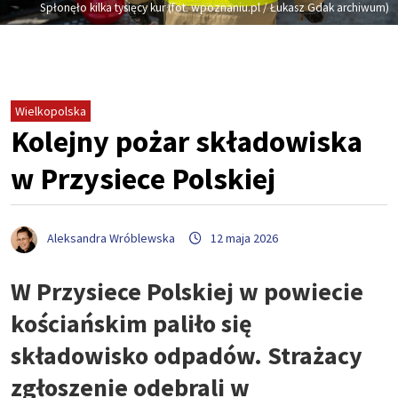
Spłonęło kilka tysięcy kur (fot. wpoznaniu.pl / Łukasz Gdak archiwum)
Wielkopolska
Kolejny pożar składowiska
w Przysiece Polskiej
Aleksandra Wróblewska
12 maja 2026
W Przysiece Polskiej w powiecie
kościańskim paliło się
składowisko odpadów. Strażacy
zgłoszenie odebrali w