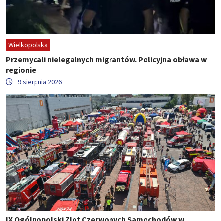
Wielkopolska
Przemycali nielegalnych migrantów. Policyjna obława w
regionie
9 sierpnia 2026
IX Ogólnopolski Zlot Czerwonych Samochodów w