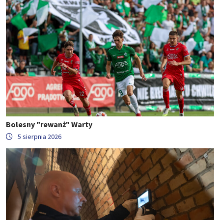
Bolesny "rewanż" Warty
5 sierpnia 2026