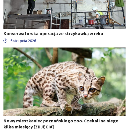
Konserwatorska operacja ze strzykawką w ręku
6 sierpnia 2026
Nowy mieszkaniec poznańskiego zoo. Czekali na niego
kilka miesięcy [ZDJĘCIA]