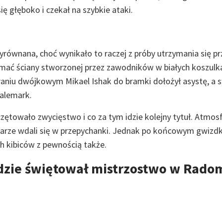
ię głęboko i czekał na szybkie ataki.
równana, choć wynikało to raczej z próby utrzymania się pr
łamać ściany stworzonej przez zawodników w białych koszulk
raniu dwójkowym Mikael Ishak do bramki dołożył asystę, a 
Walemark.
czętowało zwycięstwo i co za tym idzie kolejny tytuł. Atmos
iłkarze wdali się w przepychanki. Jednak po końcowym gwizd
h kibiców z pewnością także.
ędzie świętował mistrzostwo w Rado