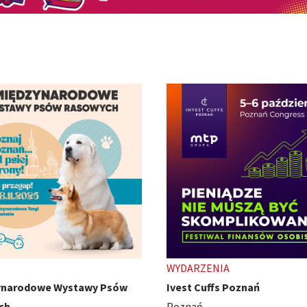
ENIA
TARGI
uffs Poznań
HobbyCon - z pasji się nie wy
Międzynarodowe Targi Pozna