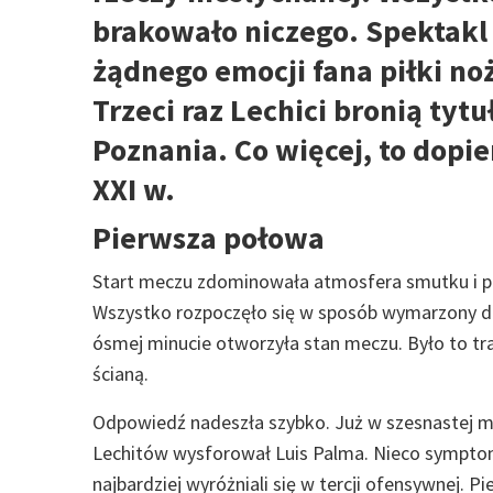
brakowało niczego. Spektak
żądnego emocji fana piłki no
Trzeci raz Lechici bronią tytu
Poznania. Co więcej, to dopie
XXI w.
Pierwsza połowa
Start meczu zdominowała atmosfera smutku i po
Wszystko rozpoczęło się w sposób wymarzony 
ósmej minucie otworzyła stan meczu. Było to tr
ścianą.
Odpowiedź nadeszła szybko. Już w szesnastej mi
Lechitów wysforował Luis Palma. Nieco symptoma
najbardziej wyróżniali się w tercji ofensywnej. 