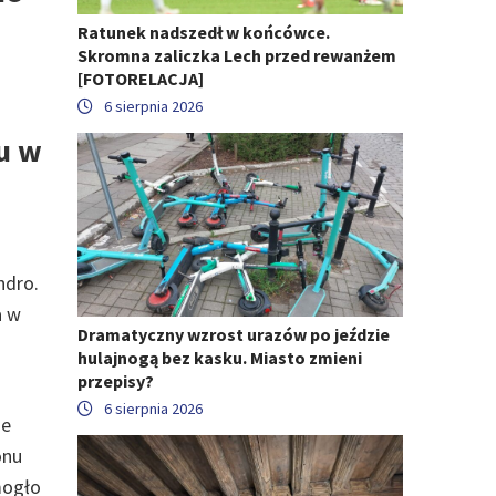
Ratunek nadszedł w końcówce.
Skromna zaliczka Lech przed rewanżem
[FOTORELACJA]
6 sierpnia 2026
łu w
ndro.
a w
Dramatyczny wzrost urazów po jeździe
hulajnogą bez kasku. Miasto zmieni
przepisy?
6 sierpnia 2026
ie
onu
mogło