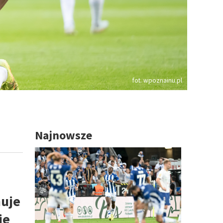
fot. wpoznainu.pl
Najnowsze
nuje
ie