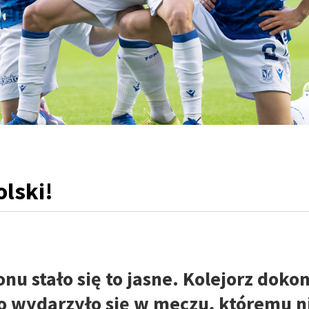
lski!
u stało się to jasne. Kolejorz doko
o wydarzyło się w meczu, któremu n