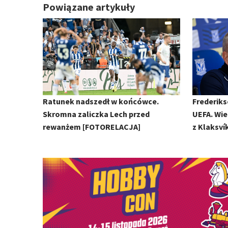
Powiązane artykuły
Ratunek nadszedł w końcówce.
Frederiks
Skromna zaliczka Lech przed
UEFA. Wie
rewanżem [FOTORELACJA]
z Klaksví