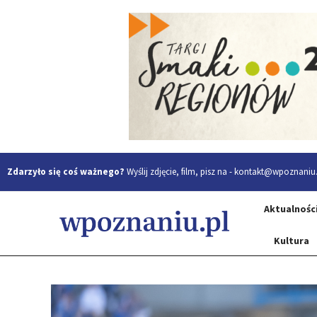
Zdarzyło się coś ważnego?
Wyślij zdjęcie, film, pisz na -
kontakt@wpoznaniu.
Aktualnośc
Kultura