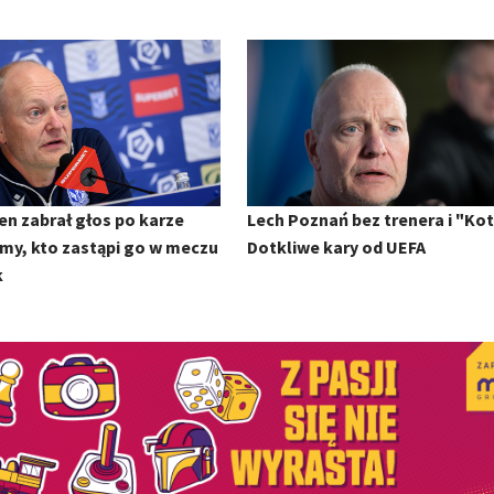
en zabrał głos po karze
Lech Poznań bez trenera i "Kot
my, kto zastąpi go w meczu
Dotkliwe kary od UEFA
k