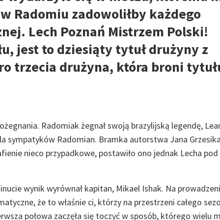
l w Radomiu zadowoliłby każdego
żnej. Lech Poznań Mistrzem Polski!
łu, jest to dziesiąty tytuł drużyny z
ro trzecia drużyna, która broni tytu
żegnania. Radomiak żegnał swoją brazylijską legendę, Lea
dla sympatyków Radomian. Bramka autorstwa Jana Grzesik
afienie nieco przypadkowe, postawiło ono jednak Lecha pod
nucie wynik wyrównał kapitan, Mikael Ishak. Na prowadzen
tyczne, że to właśnie ci, którzy na przestrzeni całego sez
Pierwsza połowa zaczęła się toczyć w sposób, którego wielu 