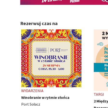
Rezerwuj czas na
TARGI
WYDARZ
2 Międzynarodowe Wystawy Psów
Ivest C
Rasowych
Poznań