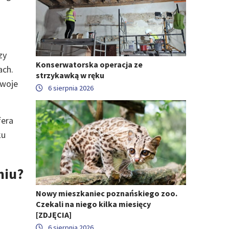
zy
Konserwatorska operacja ze
ach.
strzykawką w ręku
swoje
6 sierpnia 2026
fera
ku
miu?
Nowy mieszkaniec poznańskiego zoo.
Czekali na niego kilka miesięcy
[ZDJĘCIA]
6 sierpnia 2026