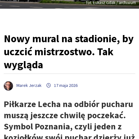
fot. Łukasz Gdak / archiwum
Nowy mural na stadionie, by
uczcić mistrzostwo. Tak
wygląda
Marek Jerzak
17 maja 2026
Piłkarze Lecha na odbiór pucharu
muszą jeszcze chwilę poczekać.
Symbol Poznania, czyli jeden z
koziołków swój puchar dzierży już