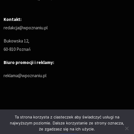
Kontakt:
redakcja@wpoznaniu.pl
Bukowska 12,
60-810 Poznań
Biuro promocji i reklamy:
reklama@wpoznaniu.pl
Ta strona korzysta z ciasteczek aby świadczyć usługi na
najwyższym poziomie. Dalsze korzystanie ze strony oznacza,
Polityka prywatności
że zgadzasz się na ich użycie.