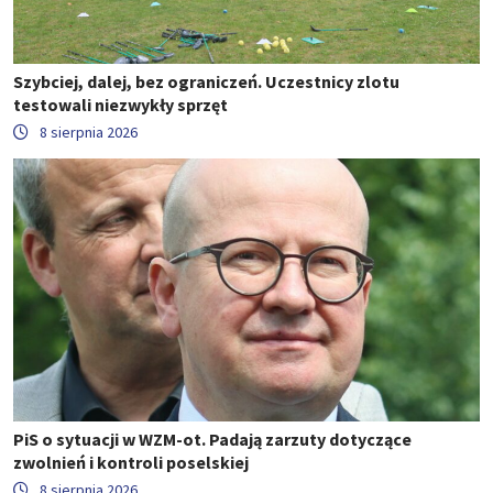
Szybciej, dalej, bez ograniczeń. Uczestnicy zlotu
testowali niezwykły sprzęt
8 sierpnia 2026
PiS o sytuacji w WZM-ot. Padają zarzuty dotyczące
zwolnień i kontroli poselskiej
8 sierpnia 2026