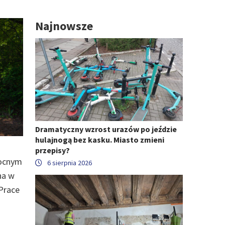
Najnowsze
Dramatyczny wzrost urazów po jeździe
hulajnogą bez kasku. Miasto zmieni
przepisy?
nocnym
6 sierpnia 2026
na w
Prace