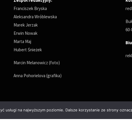
Zespół redakcyjny:
Ko
Franciszek Bryska
red
Aleksandra Wróblewska
Buk
Marek Jerzak
60-
Erwin Nowak
Marta Maj
Biu
Hubert Śnieżek
rek
Marcin Melanowicz (foto)
Anna Pohorielova (grafika)
zyć usługi na najwyższym poziomie. Dalsze korzystanie ze strony oznacz
Polityka prywatności