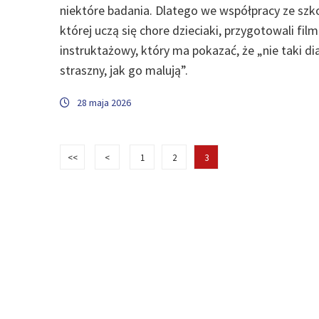
niektóre badania. Dlatego we współpracy ze szk
której uczą się chore dzieciaki, przygotowali film
instruktażowy, który ma pokazać, że „nie taki di
straszny, jak go malują”.
28 maja 2026
<<
<
1
2
3