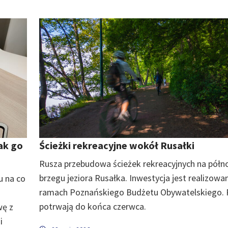
jak go
Ścieżki rekreacyjne wokół Rusałki
Rusza przebudowa ścieżek rekreacyjnych na pół
brzegu jeziora Rusałka. Inwestycja jest realizowa
u na co
ramach Poznańskiego Budżetu Obywatelskiego. 
potrwają do końca czerwca.
wę z
i