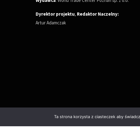
Wydawca
: World Trade Center Poznań sp. z o.o.
Dyrektor projektu
,
Redaktor Naczelny
:
Artur Adamczak
Ta strona korzysta z ciasteczek aby świadc