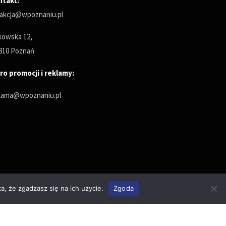
ntakt:
akcja@wpoznaniu.pl
owska 12,
810 Poznań
ro promocji i reklamy:
lama@wpoznaniu.pl
a, że zgadzasz się na ich użycie.
Zgoda