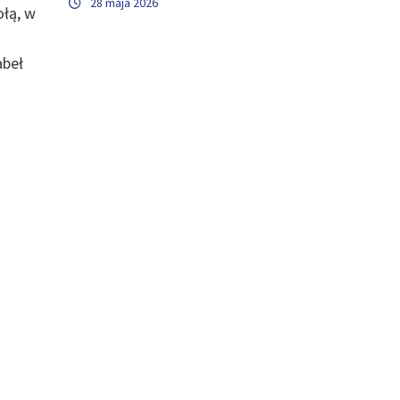
28 maja 2026
ołą, w
abeł