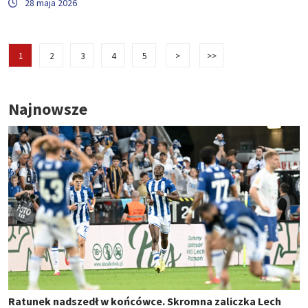
28 maja 2026
1
2
3
4
5
>
>>
Najnowsze
Ratunek nadszedł w końcówce. Skromna zaliczka Lech