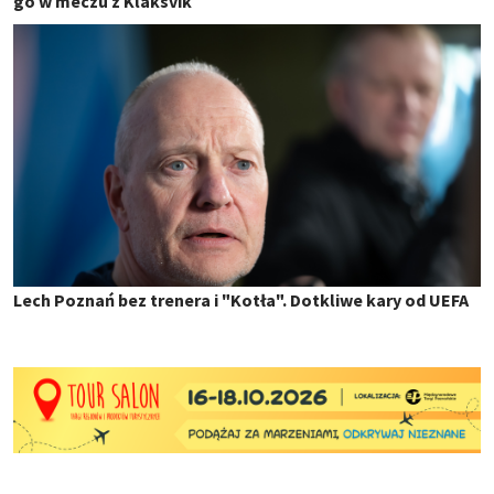
go w meczu z Klaksvík
Lech Poznań bez trenera i "Kotła". Dotkliwe kary od UEFA