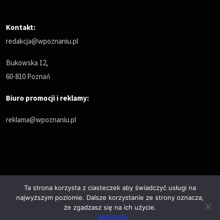
Kontakt:
redakcja@wpoznaniu.pl
Bukowska 12,
60-810 Poznań
Biuro promocji i reklamy:
reklama@wpoznaniu.pl
Ta strona korzysta z ciasteczek aby świadczyć usługi na
najwyższym poziomie. Dalsze korzystanie ze strony oznacza,
Polityka prywatności
że zgadzasz się na ich użycie.
© Copyrights 2025. All Rights Reserved by wPoznaniu.pl