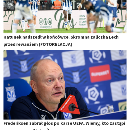
Ratunek nadszedł w końcówce. Skromna zaliczka Lech
przed rewanżem [FOTORELACJA]
Frederiksen zabrał głos po karze UEFA. Wiemy, kto zastąpi