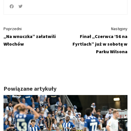
Poprzedni
Następny
„Na wnuczka” załatwili
Finał „Czerwca ’56 na
Włochów
Fyrtlach” już w sobotę w
Parku Wilsona
Powiązane artykuły