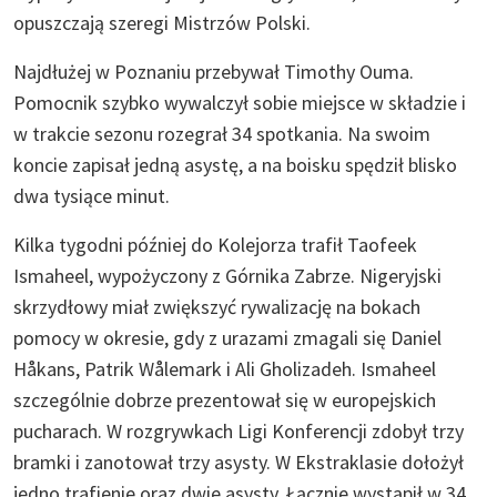
opuszczają szeregi Mistrzów Polski.
Najdłużej w Poznaniu przebywał Timothy Ouma.
Pomocnik szybko wywalczył sobie miejsce w składzie i
w trakcie sezonu rozegrał 34 spotkania. Na swoim
koncie zapisał jedną asystę, a na boisku spędził blisko
dwa tysiące minut.
Kilka tygodni później do Kolejorza trafił Taofeek
Ismaheel, wypożyczony z Górnika Zabrze. Nigeryjski
skrzydłowy miał zwiększyć rywalizację na bokach
pomocy w okresie, gdy z urazami zmagali się Daniel
Håkans, Patrik Wålemark i Ali Gholizadeh. Ismaheel
szczególnie dobrze prezentował się w europejskich
pucharach. W rozgrywkach Ligi Konferencji zdobył trzy
bramki i zanotował trzy asysty. W Ekstraklasie dołożył
jedno trafienie oraz dwie asysty. Łącznie wystąpił w 34