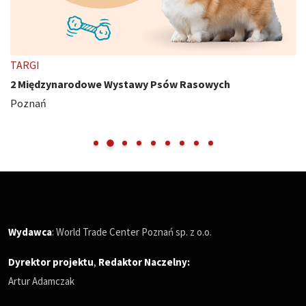
TARGI
2 Międzynarodowe Wystawy Psów Rasowych
Poznań
Wydawca
: World Trade Center Poznań sp. z o.o.
Dyrektor projektu
,
Redaktor Naczelny
:
Artur Adamczak