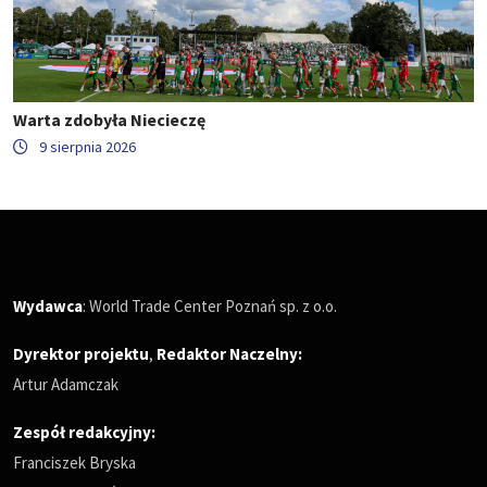
Warta zdobyła Niecieczę
9 sierpnia 2026
Wydawca
: World Trade Center Poznań sp. z o.o.
Dyrektor projektu
,
Redaktor Naczelny
:
Artur Adamczak
Zespół redakcyjny:
Franciszek Bryska