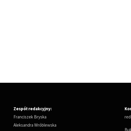
Zespół redakcyjny:
Ko
Franciszek Bryska
red
Aleksandra Wróblewska
Buk