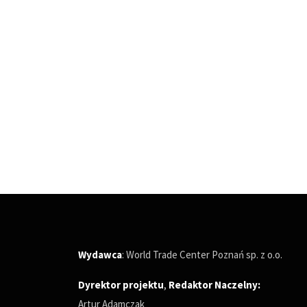
Wydawca
: World Trade Center Poznań sp. z o.o.
Dyrektor projektu
,
Redaktor Naczelny
:
Artur Adamczak