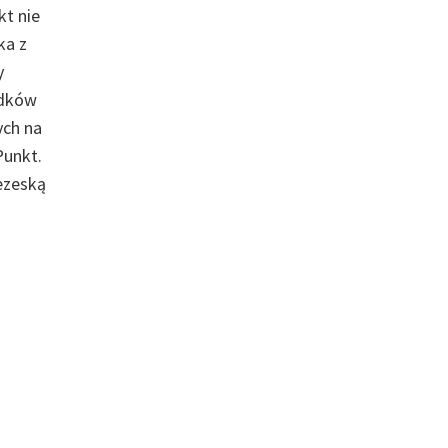
kt nie
ka z
y
adków
ych na
Punkt.
ezeską