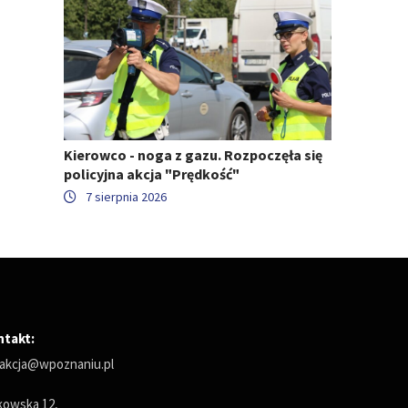
Kierowco - noga z gazu. Rozpoczęła się
policyjna akcja "Prędkość"
7 sierpnia 2026
ntakt:
akcja@wpoznaniu.pl
owska 12,