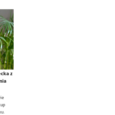
ecka z
nia
ie
kup
ku.