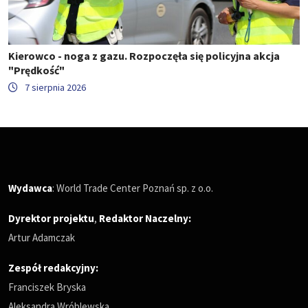
Kierowco - noga z gazu. Rozpoczęła się policyjna akcja
"Prędkość"
7 sierpnia 2026
Wydawca
: World Trade Center Poznań sp. z o.o.
Dyrektor projektu
,
Redaktor Naczelny
:
Artur Adamczak
Zespół redakcyjny:
Franciszek Bryska
Aleksandra Wróblewska