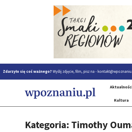
Zdarzyło się coś ważnego?
Wyślij zdjęcie, film, pisz na -
kontakt@wpoznaniu.
Aktualnośc
Kultura
Kategoria: Timothy Oum