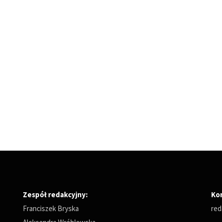
Zespół redakcyjny:
Ko
Franciszek Bryska
red