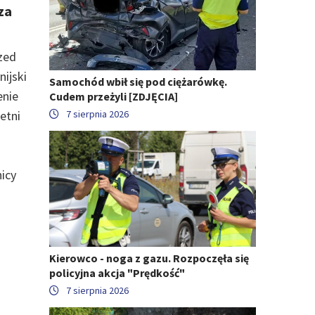
za
zed
ijski
Samochód wbił się pod ciężarówkę.
enie
Cudem przeżyli [ZDJĘCIA]
7 sierpnia 2026
letni
.
icy
Kierowco - noga z gazu. Rozpoczęła się
policyjna akcja "Prędkość"
7 sierpnia 2026