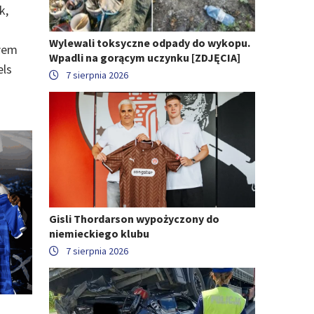
k,
Wylewali toksyczne odpady do wykopu.
ołem
Wpadli na gorącym uczynku [ZDJĘCIA]
els
7 sierpnia 2026
Gisli Thordarson wypożyczony do
niemieckiego klubu
7 sierpnia 2026