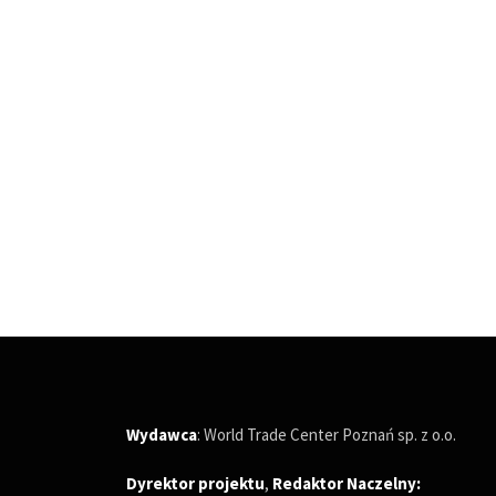
Wydawca
: World Trade Center Poznań sp. z o.o.
Dyrektor projektu
,
Redaktor Naczelny
: