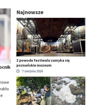
Najnowsze
Z powodu festiwalu zamyka się
poznańskie muzeum
ocnik
7 sierpnia 2026
imowe
rakło
że