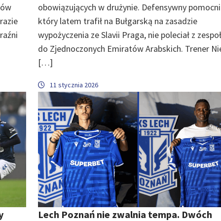
hów
obowiązujących w drużynie. Defensywny pomocni
razie
który latem trafił na Bułgarską na zasadzie
raźni
wypożyczenia ze Slavii Praga, nie poleciał z zesp
do Zjednoczonych Emiratów Arabskich. Trener Ni
[…]
11 stycznia 2026
y
Lech Poznań nie zwalnia tempa. Dwóch