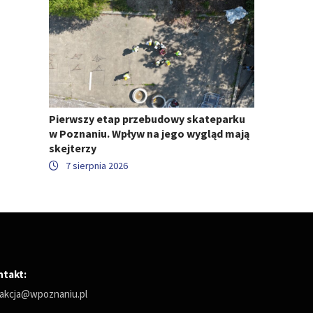
Pierwszy etap przebudowy skateparku
w Poznaniu. Wpływ na jego wygląd mają
skejterzy
7 sierpnia 2026
ntakt:
akcja@wpoznaniu.pl