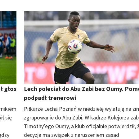
ł głos
Lech poleciał do Abu Zabi bez Oumy. Pom
podpadł trenerowi
rnikiem
Piłkarze Lecha Poznań w niedzielę wylatują na z
ił się
zgrupowanie do Abu Zabi. W kadrze Kolejorza zab
Timothy’ego Oumy, a klub oficjalnie potwierdził, 
iędzy
decyzja ma związek z naruszeniem zasad