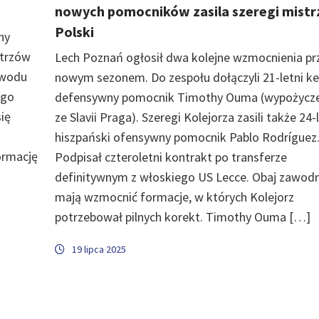
nowych pomocników zasila szeregi mistr
Polski
hy
strzów
Lech Poznań ogłosił dwa kolejne wzmocnienia pr
powodu
nowym sezonem. Do zespołu dołączyli 21-letni ken
ego
defensywny pomocnik Timothy Ouma (wypożycz
ię
ze Slavii Praga). Szeregi Kolejorza zasili także 24-
hiszpański ofensywny pomocnik Pablo Rodríguez
ormację
Podpisał czteroletni kontrakt po transferze
definitywnym z włoskiego US Lecce. Obaj zawodn
mają wzmocnić formacje, w których Kolejorz
potrzebował pilnych korekt. Timothy Ouma […]
19 lipca 2025