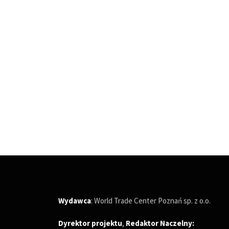
Wydawca
: World Trade Center Poznań sp. z o.o.
Dyrektor projektu
,
Redaktor Naczelny
: