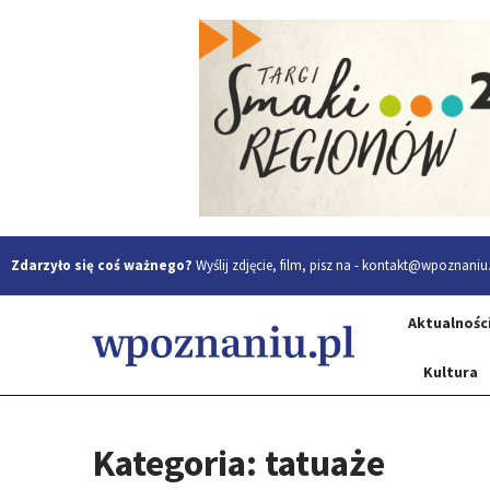
Zdarzyło się coś ważnego?
Wyślij zdjęcie, film, pisz na -
kontakt@wpoznaniu.
Aktualnośc
Kultura
Kategoria: tatuaże