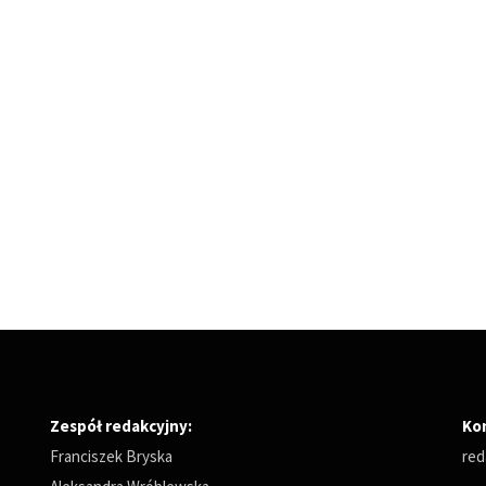
Zespół redakcyjny:
Ko
Franciszek Bryska
red