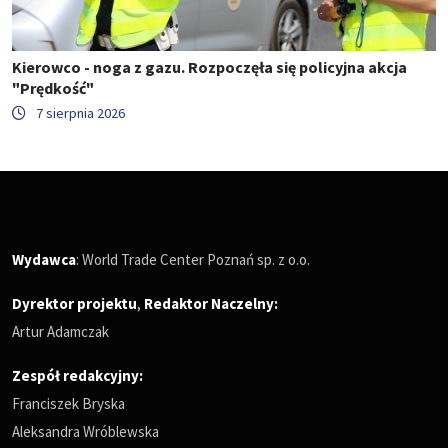
Kierowco - noga z gazu. Rozpoczęła się policyjna akcja
"Prędkość"
7 sierpnia 2026
Wydawca
: World Trade Center Poznań sp. z o.o.
Dyrektor projektu
,
Redaktor Naczelny
:
Artur Adamczak
Zespół redakcyjny:
Franciszek Bryska
Aleksandra Wróblewska