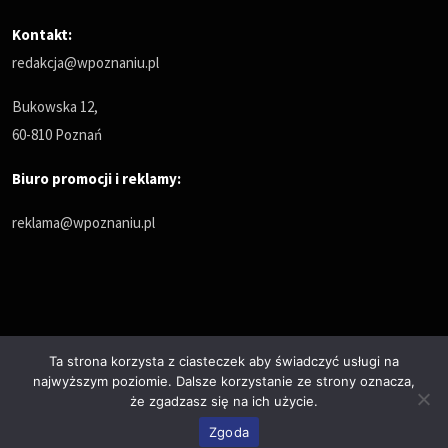
Kontakt:
redakcja@wpoznaniu.pl
Bukowska 12,
60-810 Poznań
Biuro promocji i reklamy:
reklama@wpoznaniu.pl
Ta strona korzysta z ciasteczek aby świadczyć usługi na
najwyższym poziomie. Dalsze korzystanie ze strony oznacza,
Polityka prywatności
że zgadzasz się na ich użycie.
© Copyrights 2025. All Rights Reserved by wPoznaniu.pl
Zgoda