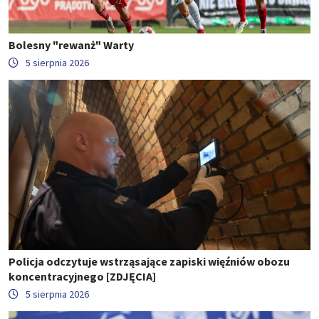
Bolesny "rewanż" Warty
5 sierpnia 2026
Policja odczytuje wstrząsające zapiski więźniów obozu
koncentracyjnego [ZDJĘCIA]
5 sierpnia 2026