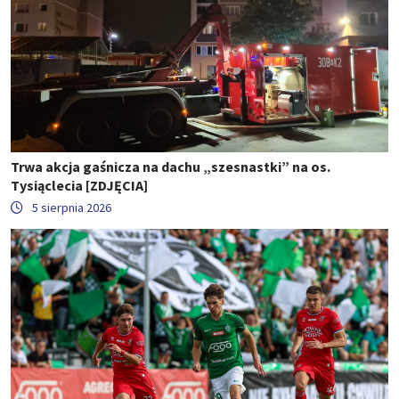
Trwa akcja gaśnicza na dachu „szesnastki” na os.
Tysiąclecia [ZDJĘCIA]
5 sierpnia 2026