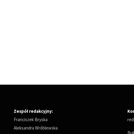
Zespół redakcyjny:
Ko
Franciszek Bryska
red
Aleksandra Wróblewska
Buk