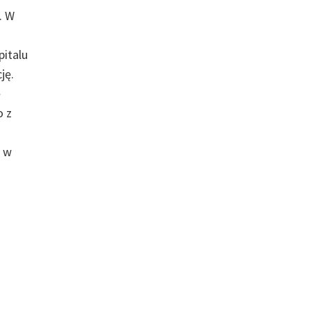
. W
pitalu
ję.
ę
o z
, w