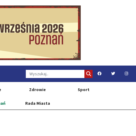
e
Zdrowie
Sport
nań
Rada Miasta