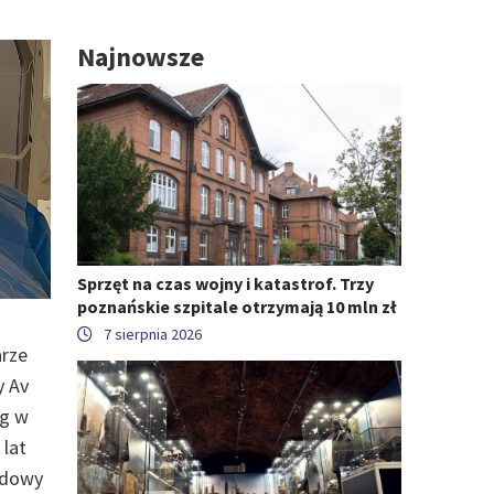
Najnowsze
Sprzęt na czas wojny i katastrof. Trzy
poznańskie szpitale otrzymają 10 mln zł
7 sierpnia 2026
arze
y Av
eg w
 lat
odowy