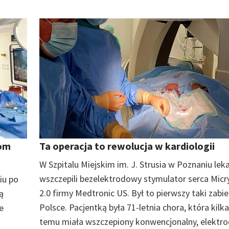
tom
Ta operacja to rewolucja w kardiologii
W Szpitalu Miejskim im. J. Strusia w Poznaniu lek
wszczepili bezelektrodowy stymulator serca Micr
iu po
2.0 firmy Medtronic US. Był to pierwszy taki zabi
ą
Polsce. Pacjentką była 71-letnia chora, która kilka
e
temu miała wszczepiony konwencjonalny, elektr