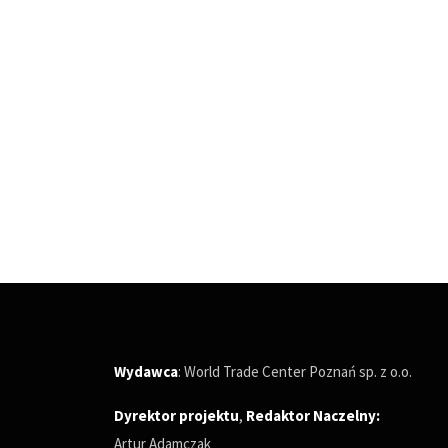
Wydawca
: World Trade Center Poznań sp. z o.o.
Dyrektor projektu
,
Redaktor Naczelny
:
Artur Adamczak