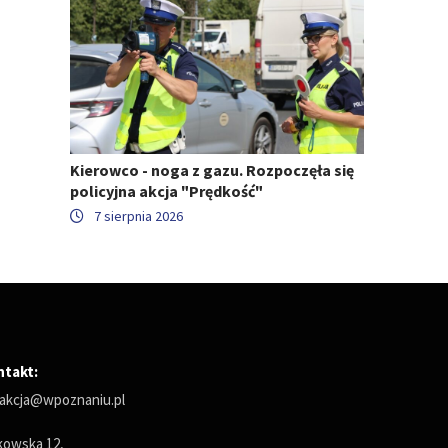
Kierowco - noga z gazu. Rozpoczęła się
policyjna akcja "Prędkość"
7 sierpnia 2026
ntakt:
akcja@wpoznaniu.pl
owska 12,