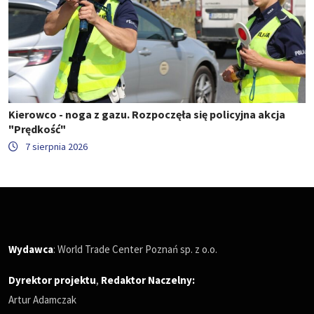
Kierowco - noga z gazu. Rozpoczęła się policyjna akcja
"Prędkość"
7 sierpnia 2026
Wydawca
: World Trade Center Poznań sp. z o.o.
Dyrektor projektu
,
Redaktor Naczelny
:
Artur Adamczak