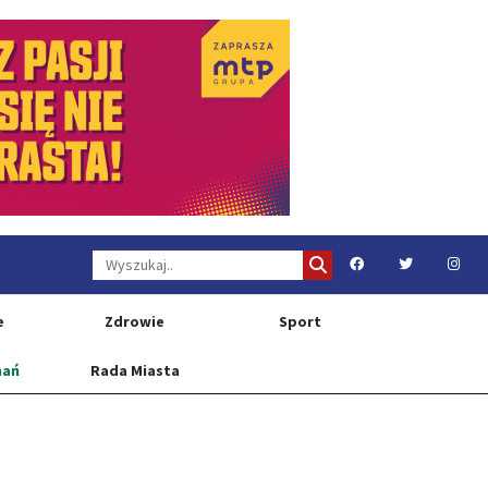
e
Zdrowie
Sport
nań
Rada Miasta