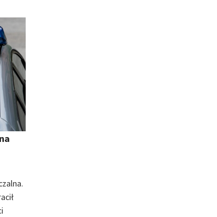
jna
czalna.
acił
i