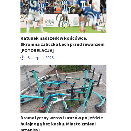
Ratunek nadszedł w końcówce.
Skromna zaliczka Lech przed rewanżem
[FOTORELACJA]
6 sierpnia 2026
Dramatyczny wzrost urazów po jeździe
hulajnogą bez kasku. Miasto zmieni
przepisy?