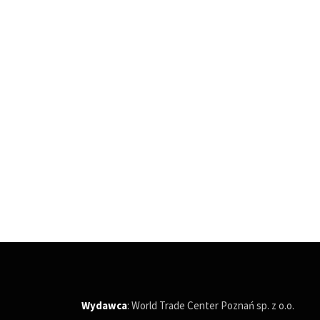
Wydawca
: World Trade Center Poznań sp. z o.o.