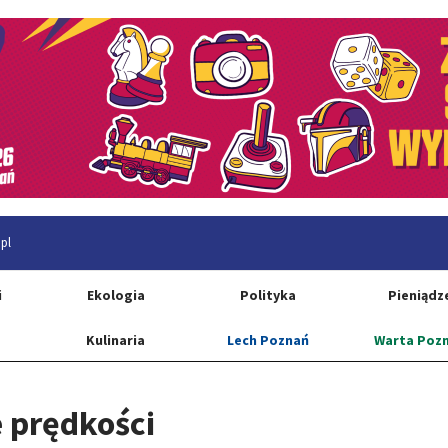
pl
i
Ekologia
Polityka
Pieniądz
Kulinaria
Lech Poznań
Warta Poz
e prędkości