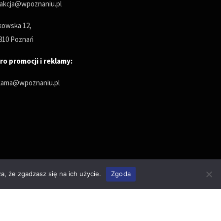
akcja@wpoznaniu.pl
owska 12,
810 Poznań
ro promocji i reklamy:
lama@wpoznaniu.pl
a, że zgadzasz się na ich użycie.
Zgoda