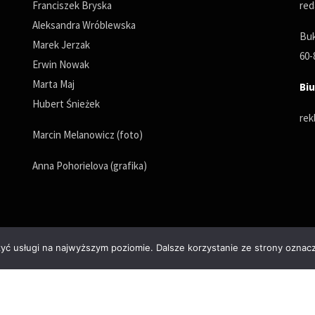
Franciszek Bryska
red
Aleksandra Wróblewska
Buk
Marek Jerzak
60-
Erwin Nowak
Marta Maj
Biu
Hubert Śnieżek
rek
Marcin Melanowicz (foto)
Anna Pohorielova (grafika)
zyć usługi na najwyższym poziomie. Dalsze korzystanie ze strony oznacz
Polityka prywatności
© Copyrights 2025. All Rights Reserved by wPoznaniu.pl