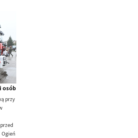
i osób
wą przy
 w
 przed
 Ogień