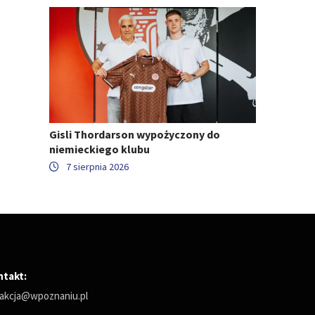
Gisli Thordarson wypożyczony do
niemieckiego klubu
7 sierpnia 2026
ntakt:
akcja@wpoznaniu.pl