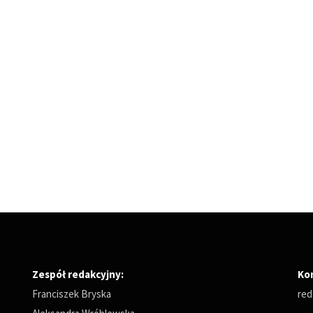
Zespół redakcyjny:
Ko
Franciszek Bryska
red