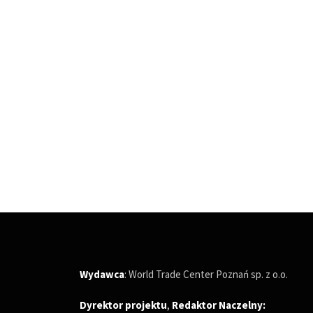
Wydawca
: World Trade Center Poznań sp. z o.o.
Dyrektor projektu
,
Redaktor Naczelny
: