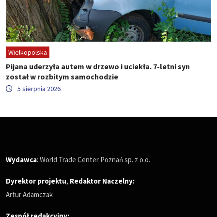
Wielkopolska
Pijana uderzyła autem w drzewo i uciekła. 7-letni syn
został w rozbitym samochodzie
5 sierpnia 2026
Wydawca
: World Trade Center Poznań sp. z o.o.
Dyrektor projektu
,
Redaktor Naczelny
:
Artur Adamczak
Zespół redakcyjny: