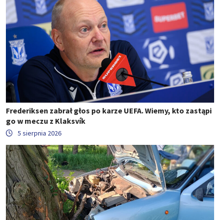
Frederiksen zabrał głos po karze UEFA. Wiemy, kto zastąpi
go w meczu z Klaksvík
5 sierpnia 2026