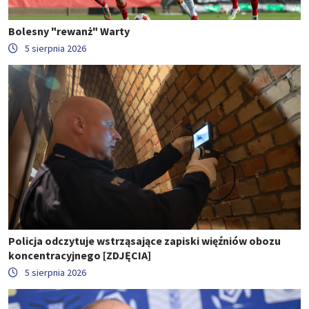
Bolesny "rewanż" Warty
5 sierpnia 2026
Policja odczytuje wstrząsające zapiski więźniów obozu
koncentracyjnego [ZDJĘCIA]
5 sierpnia 2026