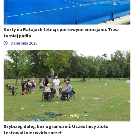
Korty na Ratajach tętnią sportowymi emocjami. Trwa
turniej padla
8 sierpnia 2026
Szybciej, dalej, bez ograniczeń. Uczestnicy zlotu
testowali niezwykły sprzęt