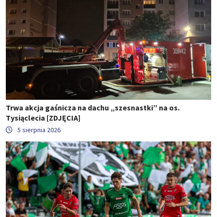
Trwa akcja gaśnicza na dachu „szesnastki” na os.
Tysiąclecia [ZDJĘCIA]
5 sierpnia 2026