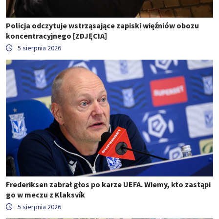
Policja odczytuje wstrząsające zapiski więźniów obozu
koncentracyjnego [ZDJĘCIA]
5 sierpnia 2026
Frederiksen zabrał głos po karze UEFA. Wiemy, kto zastąpi
go w meczu z Klaksvík
5 sierpnia 2026