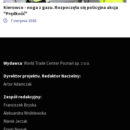
Kierowco - noga z gazu. Rozpoczęła się policyjna akcja
"Prędkość"
7 sierpnia 2026
Wydawca
: World Trade Center Poznań sp. z o.o.
Dyrektor projektu
,
Redaktor Naczelny
:
Artur Adamczak
Zespół redakcyjny:
Franciszek Bryska
Aleksandra Wróblewska
Marek Jerzak
Erwin Nowak