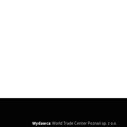
Wydawca
: World Trade Center Poznań sp. z o.o.