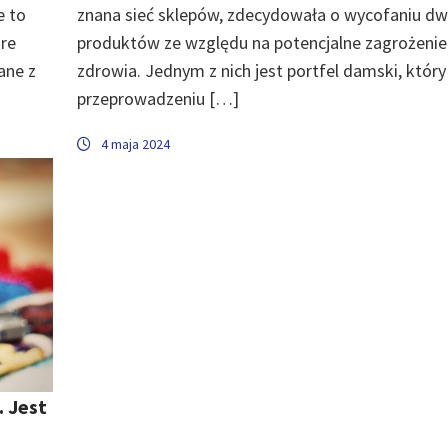
e to
znana sieć sklepów, zdecydowała o wycofaniu d
óre
produktów ze względu na potencjalne zagrożenie
ane z
zdrowia. Jednym z nich jest portfel damski, który
przeprowadzeniu […]
4 maja 2024
. Jest