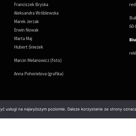
Franciszek Bryska
red
Aleksandra Wróblewska
Buk
Marek Jerzak
60-
Erwin Nowak
Marta Maj
Biu
Hubert Śnieżek
rek
Marcin Melanowicz (foto)
Anna Pohorielova (grafika)
zyć usługi na najwyższym poziomie. Dalsze korzystanie ze strony oznacz
Polityka prywatności
© Copyrights 2025. All Rights Reserved by wPoznaniu.pl