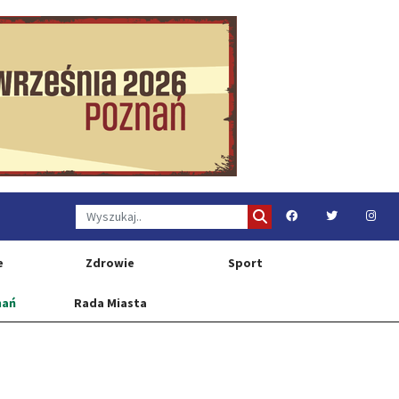
e
Zdrowie
Sport
nań
Rada Miasta