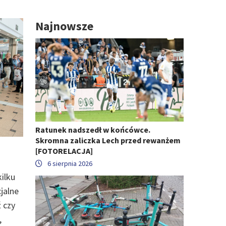
Najnowsze
Ratunek nadszedł w końcówce.
Skromna zaliczka Lech przed rewanżem
[FOTORELACJA]
6 sierpnia 2026
ilku
jalne
 czy
,