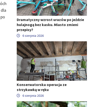
wóch
 dla
 po
Dramatyczny wzrost urazów po jeździe
hulajnogą bez kasku. Miasto zmieni
przepisy?
6 sierpnia 2026
Konserwatorska operacja ze
strzykawką w ręku
6 sierpnia 2026