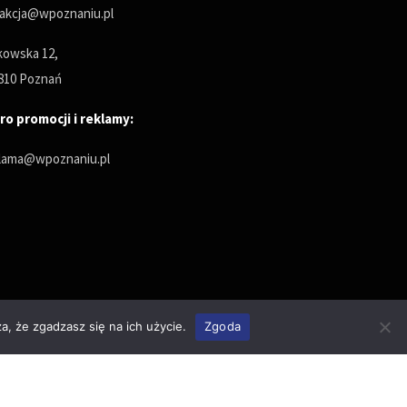
akcja@wpoznaniu.pl
owska 12,
810 Poznań
ro promocji i reklamy:
lama@wpoznaniu.pl
a, że zgadzasz się na ich użycie.
Zgoda