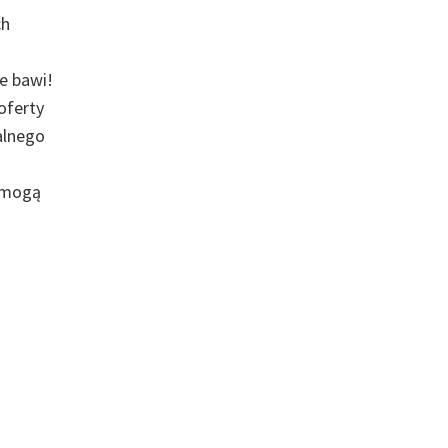
ch
ie bawi!
oferty
alnego
e mogą