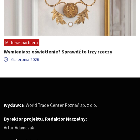
Materiał partnera
Wymieniasz oświetlenie? Sprawdź te trzy rzeczy
6 sierpnia 2026
Wydawca
: World Trade Center Poznań sp. z o.o.
Dyrektor projektu
,
Redaktor Naczelny
:
Artur Adamczak