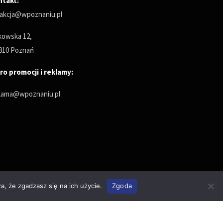
ntakt:
akcja@wpoznaniu.pl
owska 12,
810 Poznań
ro promocji i reklamy:
lama@wpoznaniu.pl
a, że zgadzasz się na ich użycie.
Zgoda