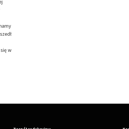
ej
w
 Znamy
yszedł
 się w