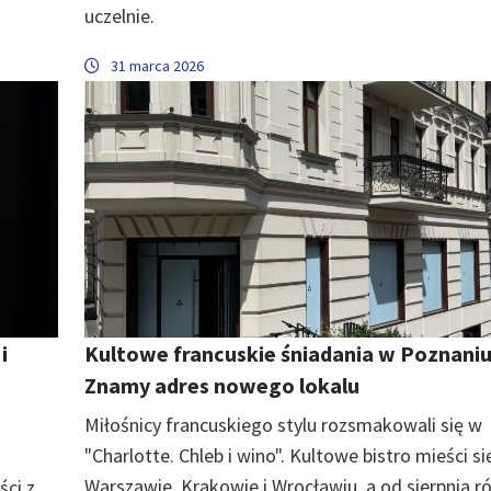
uczelnie.
31 marca 2026
i
Kultowe francuskie śniadania w Poznaniu
u
Znamy adres nowego lokalu
Miłośnicy francuskiego stylu rozsmakowali się w
"Charlotte. Chleb i wino". Kultowe bistro mieści si
Warszawie, Krakowie i Wrocławiu, a od sierpnia r
ści z