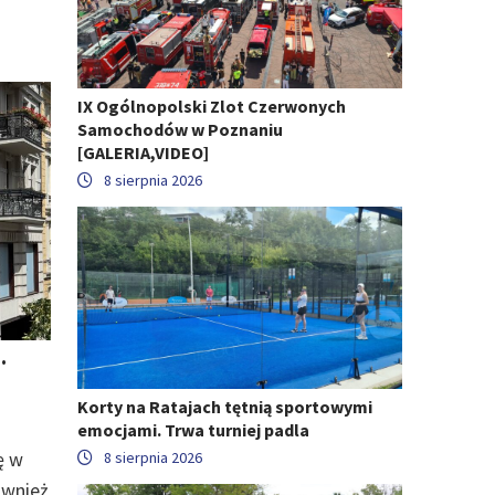
IX Ogólnopolski Zlot Czerwonych
Samochodów w Poznaniu
[GALERIA,VIDEO]
8 sierpnia 2026
.
Korty na Ratajach tętnią sportowymi
emocjami. Trwa turniej padla
ę w
8 sierpnia 2026
ównież