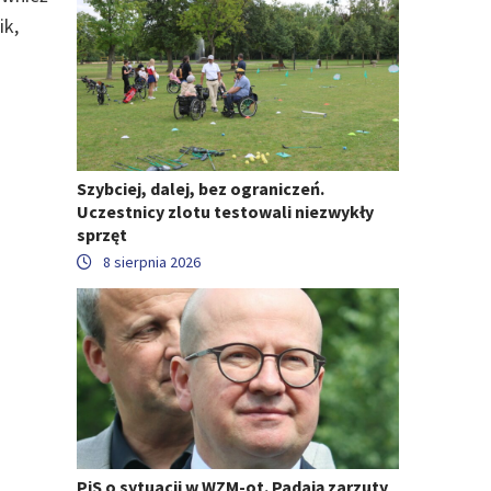
ik,
Szybciej, dalej, bez ograniczeń.
Uczestnicy zlotu testowali niezwykły
sprzęt
8 sierpnia 2026
PiS o sytuacji w WZM-ot. Padają zarzuty