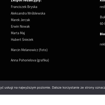
Zespół redakcyjny:
Ko
Franciszek Bryska
red
Aleksandra Wróblewska
Buk
Marek Jerzak
60-
Erwin Nowak
Marta Maj
Biu
Hubert Śnieżek
rek
Marcin Melanowicz (foto)
Anna Pohorielova (grafika)
zyć usługi na najwyższym poziomie. Dalsze korzystanie ze strony oznacz
Polityka prywatności