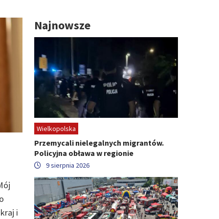
Najnowsze
Wielkopolska
Przemycali nielegalnych migrantów.
Policyjna obława w regionie
9 sierpnia 2026
Mój
o
raj i