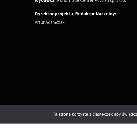
Wydawca
: World Trade Center Poznań sp. z o.o.
Dyrektor projektu
,
Redaktor Naczelny
:
Artur Adamczak
Ta strona korzysta z ciasteczek aby świadc