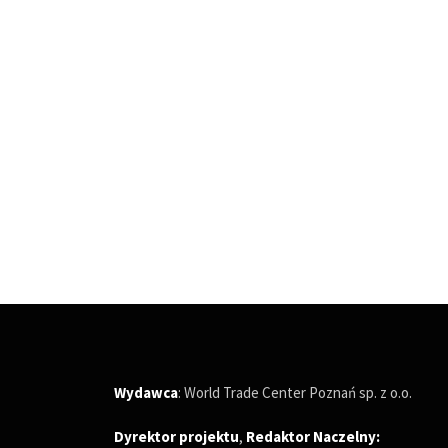
Wydawca
: World Trade Center Poznań sp. z o.o.
Dyrektor projektu
,
Redaktor Naczelny
: