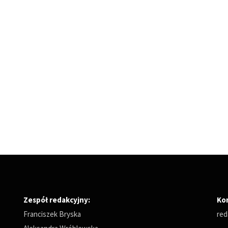
Zespół redakcyjny:
Ko
Franciszek Bryska
red