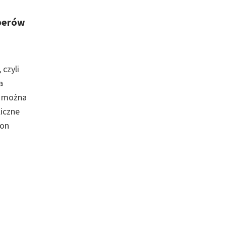
perów
czyli
a
e można
liczne
lon