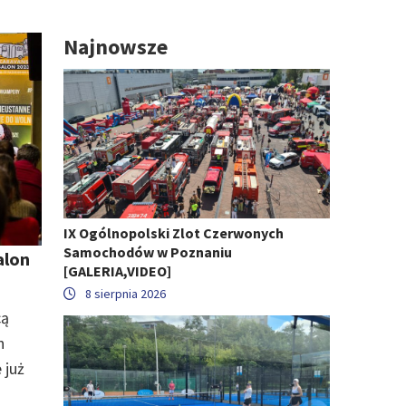
Najnowsze
IX Ogólnopolski Zlot Czerwonych
Samochodów w Poznaniu
alon
[GALERIA,VIDEO]
8 sierpnia 2026
cą
n
 już