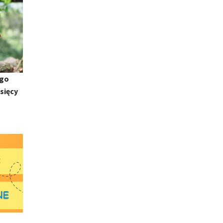
ego
sięcy