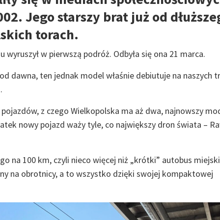
2. Jego starszy brat już od dłuższe
skich torach.
u wyruszył w pierwszą podróż. Odbyła się ona 21 marca.
ż od dawna, ten jednak model właśnie debiutuje na naszych t
.
ich pojazdów, z czego Wielkopolska ma aż dwa, najnowszy mo
tek nowy pojazd waży tyle, co największy dron świata – Rav
 na 100 km, czyli nieco więcej niż „krótki” autobus miejski
ny na obrotnicy, a to wszystko dzięki swojej kompaktowej