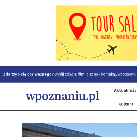
Zdarzyło się coś ważnego?
Wyślij zdjęcie, film, pisz na -
kontakt@wpoznaniu.
Aktualnośc
Kultura