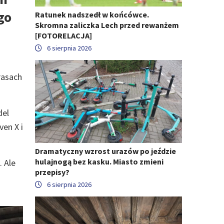
go
Ratunek nadszedł w końcówce.
Skromna zaliczka Lech przed rewanżem
[FOTORELACJA]
6 sierpnia 2026
rasach
del
en X i
Dramatyczny wzrost urazów po jeździe
hulajnogą bez kasku. Miasto zmieni
. Ale
przepisy?
6 sierpnia 2026