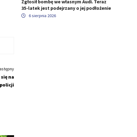
Zgłosił bombę we własnym Audi. Teraz
35-latek jest podejrzany o jej podłożenie
6 sierpnia 2026
astępny
 się na
policji