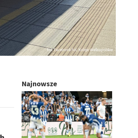
fot. Facebook fot. Koleje Wielkopolskie
Najnowsze
ch