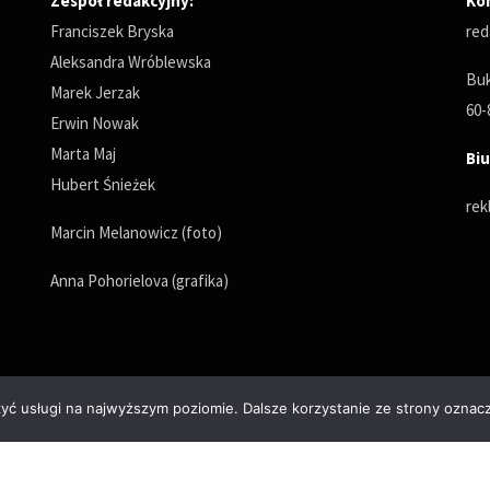
Zespół redakcyjny:
Ko
Franciszek Bryska
red
Aleksandra Wróblewska
Buk
Marek Jerzak
60-
Erwin Nowak
Marta Maj
Biu
Hubert Śnieżek
rek
Marcin Melanowicz (foto)
Anna Pohorielova (grafika)
zyć usługi na najwyższym poziomie. Dalsze korzystanie ze strony oznacz
Polityka prywatności