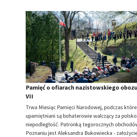
Pamięć o ofiarach nazistowskiego obozu
VII
Trwa Miesiąc Pamięci Narodowej, podczas któr
upamiętniani są bohaterowie walczący za polskoś
niepodległość. Patronką tegorocznych obchodó
Poznaniu jest Aleksandra Bukowiecka - założyci