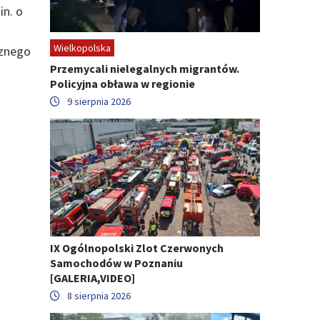
in. o
Wielkopolska
cznego
Przemycali nielegalnych migrantów.
Policyjna obława w regionie
9 sierpnia 2026
IX Ogólnopolski Zlot Czerwonych
Samochodów w Poznaniu
[GALERIA,VIDEO]
8 sierpnia 2026