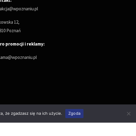
ntakt:
akcja@wpoznaniu.pl
owska 12,
810 Poznań
ro promocji i reklamy:
lama@wpoznaniu.pl
a, że zgadzasz się na ich użycie.
Zgoda