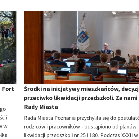
 Fort
Środki na inicjatywy mieszkańców, decyz
przeciwko likwidacji przedszkoli. Za nami 
Rady Miasta
ego
ć i
Rada Miasta Poznania przychyliła się do postula
w w
rodziców i pracowników - odstąpiono od planów
elka
likwidacji przedszkoli nr 25 i 180. Podczas XXXII w 