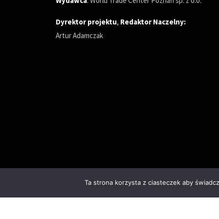
Wydawca
: World Trade Center Poznań sp. z o.o.
Dyrektor projektu
,
Redaktor Naczelny
:
Artur Adamczak
Ta strona korzysta z ciasteczek aby świadc