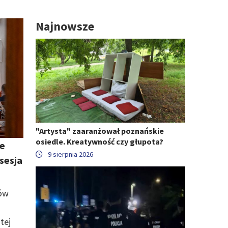
Najnowsze
"Artysta" zaaranżował poznańskie
osiedle. Kreatywność czy głupota?
je
9 sierpnia 2026
sesja
tów
tej