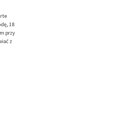
rte
odę, 18
ym przy
wiać z