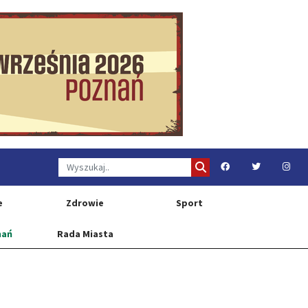
e
Zdrowie
Sport
nań
Rada Miasta