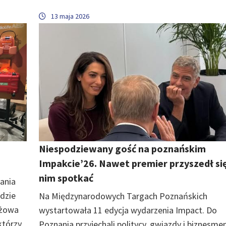
13 maja 2026
Niespodziewany gość na poznańskim
Impakcie’26. Nawet premier przyszedł się
nim spotkać
ania
dzie
Na Międzynarodowych Targach Poznańskich
ażowa
wystartowała 11 edycja wydarzenia Impact. Do
którzy
Poznania przyjechali politycy, gwiazdy i biznesmen