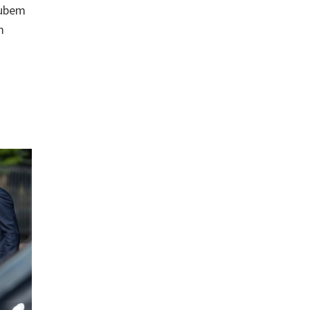
lubem
m