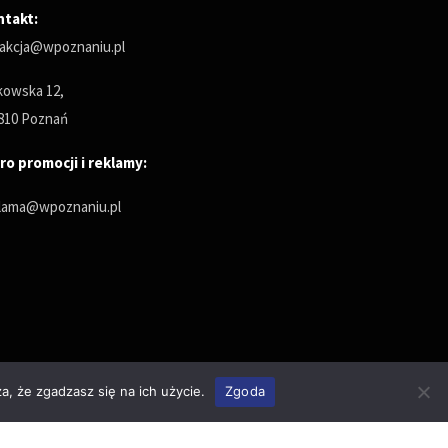
ntakt:
akcja@wpoznaniu.pl
owska 12,
810 Poznań
ro promocji i reklamy:
lama@wpoznaniu.pl
a, że zgadzasz się na ich użycie.
Zgoda