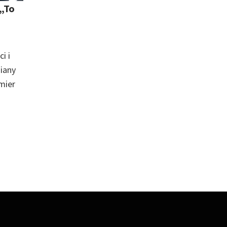
 „To
i i
miany
mier