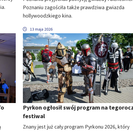
ia.
Poznaniu zagościła także prawdziwa gwiazda
hollywoodzkiego kina.
13 maja 2026
To
Pyrkon ogłosił swój program na tegoroc
festiwal
ą
Znany jest już cały program Pyrkonu 2026, który