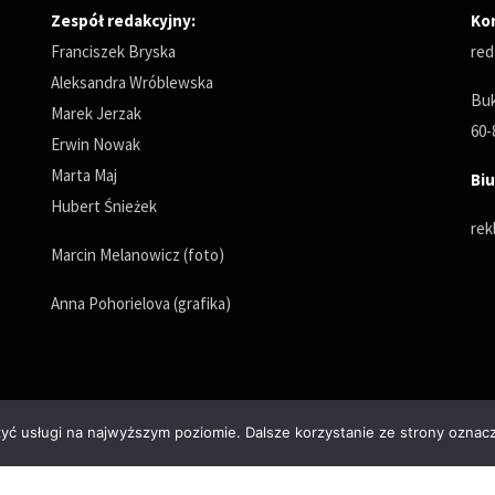
Zespół redakcyjny:
Ko
Franciszek Bryska
red
Aleksandra Wróblewska
Buk
Marek Jerzak
60-
Erwin Nowak
Marta Maj
Biu
Hubert Śnieżek
rek
Marcin Melanowicz (foto)
Anna Pohorielova (grafika)
zyć usługi na najwyższym poziomie. Dalsze korzystanie ze strony oznacz
Polityka prywatności